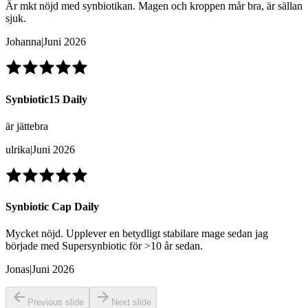
Är mkt nöjd med synbiotikan. Magen och kroppen mår bra, är sällan
sjuk.
Johanna
|
Juni 2026
Synbiotic15 Daily
är jättebra
ulrika
|
Juni 2026
Synbiotic Cap Daily
Mycket nöjd. Upplever en betydligt stabilare mage sedan jag
började med Supersynbiotic för >10 år sedan.
Jonas
|
Juni 2026
Previous slide
Next slide