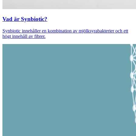
Vad är Synbiotic?
Synbiotic innehåller en kombination av mjölksyrabakterier och ett
högt innehåll av fibrer.