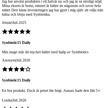
Jag har använt produkten i ett halvår nu och jag är så otroligt nöjd.
Mina eksem är borta, minnet är bättre än någonsin och sover hela
nätter Den bästa investeringen jag har gjort i mig själv att välja min
hälsa och börja med Synbiotika.
Jennie
|
Juli 2025
Synbiotic15 Daily
Min mage mår då mycket bättre med hjälp av Symbiotics
Anonym
|
Juli 2026
Synbiotic15 Daily
En bra produkt. Dock är priset lite högt. Annars hade den fått 5⭐️
Lenita
|
Juli 2026