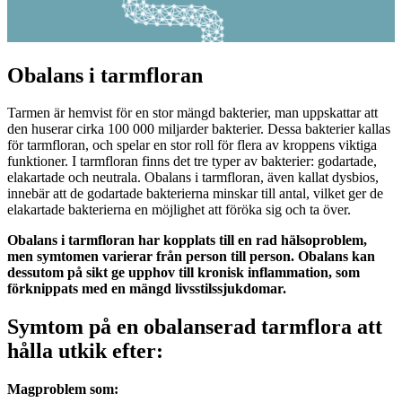
Obalans i tarmfloran
Tarmen är hemvist för en stor mängd bakterier, man uppskattar att
den huserar cirka 100 000 miljarder bakterier. Dessa bakterier kallas
för tarmfloran, och spelar en stor roll för flera av kroppens viktiga
funktioner. I tarmfloran finns det tre typer av bakterier: godartade,
elakartade och neutrala. Obalans i tarmfloran, även kallat dysbios,
innebär att de godartade bakterierna minskar till antal, vilket ger de
elakartade bakterierna en möjlighet att föröka sig och ta över.
Obalans i tarmfloran har kopplats till en rad hälsoproblem,
men symtomen varierar från person till person. Obalans kan
dessutom på sikt ge upphov till kronisk inflammation, som
förknippats med en mängd livsstilssjukdomar.
Symtom på en obalanserad tarmflora att
hålla utkik efter:
Magproblem som: