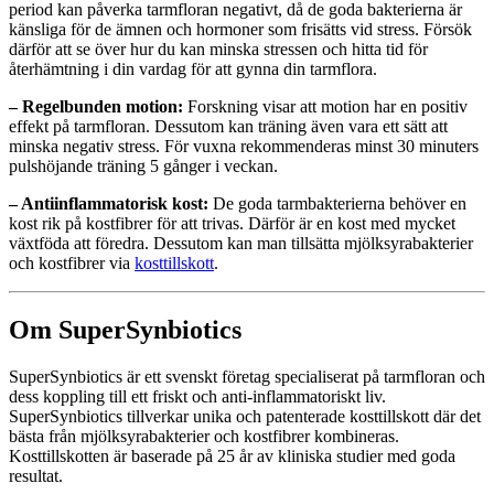
period kan påverka tarmfloran negativt, då de goda bakterierna är
känsliga för de ämnen och hormoner som frisätts vid stress. Försök
därför att se över hur du kan minska stressen och hitta tid för
återhämtning i din vardag för att gynna din tarmflora.
– Regelbunden motion:
Forskning visar att motion har en positiv
effekt på tarmfloran. Dessutom kan träning även vara ett sätt att
minska negativ stress. För vuxna rekommenderas minst 30 minuters
pulshöjande träning 5 gånger i veckan.
– Antiinflammatorisk kost:
De goda tarmbakterierna behöver en
kost rik på kostfibrer för att trivas. Därför är en kost med mycket
växtföda att föredra. Dessutom kan man tillsätta mjölksyrabakterier
och kostfibrer via
kosttillskott
.
Om SuperSynbiotics
SuperSynbiotics är ett svenskt företag specialiserat på tarmfloran och
dess koppling till ett friskt och anti-inflammatoriskt liv.
SuperSynbiotics tillverkar unika och patenterade kosttillskott där det
bästa från mjölksyrabakterier och kostfibrer kombineras.
Kosttillskotten är baserade på 25 år av kliniska studier med goda
resultat.