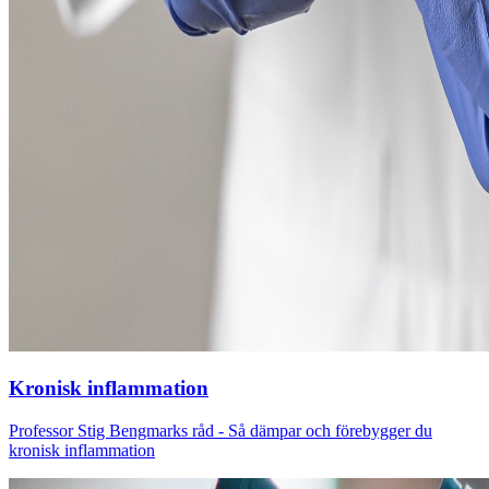
Kronisk inflammation
Professor Stig Bengmarks råd - Så dämpar och förebygger du
kronisk inflammation