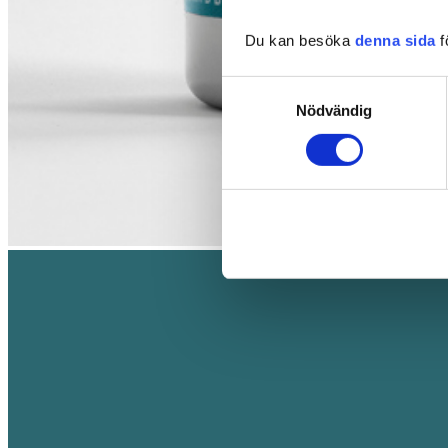
Du kan besöka
denna sida
f
Samtyckesval
Nödvändig