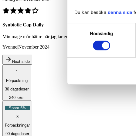
Du kan besöka
denna sida
f
Synbiotic Cap Daily
Samtyckesval
Nödvändig
Min mage mår bättre när jag tar en varje dag.
Yvonne
|
November 2024
Next slide
1
Förpackning
30 dagsdoser
340
kr
/st
Spara 5%
3
Förpackningar
90 dagsdoser