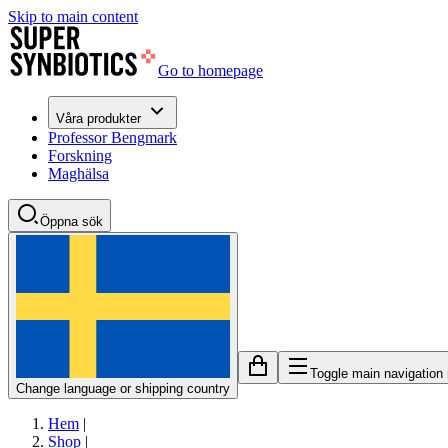
Skip to main content
Go to homepage
Våra produkter
Professor Bengmark
Forskning
Maghälsa
Öppna sök
Toggle main navigation
Change language or shipping country
Hem
|
Shop
|