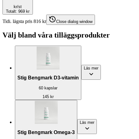
kr
/st
Totalt
:
969 kr
Tidi. lägsta pris 816 kr
Close dialog window
Välj bland våra tilläggsprodukter
Läs mer
Stig Bengmark D3-vitamin
60 kapslar
145 kr
Läs mer
Stig Bengmark Omega-3