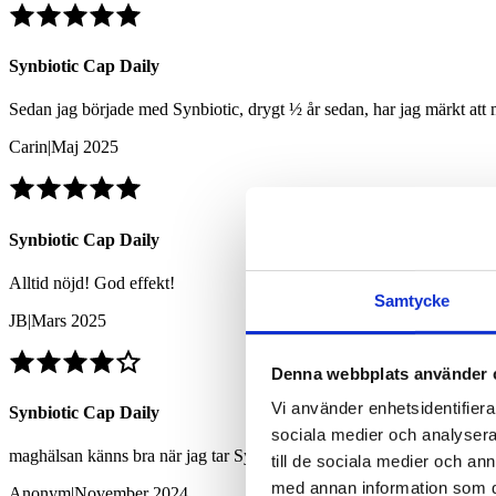
Synbiotic Cap Daily
Sedan jag började med Synbiotic, drygt ½ år sedan, har jag märkt att m
Carin
|
Maj 2025
Synbiotic Cap Daily
Alltid nöjd! God effekt!
Samtycke
JB
|
Mars 2025
Denna webbplats använder 
Vi använder enhetsidentifierar
Synbiotic Cap Daily
sociala medier och analysera 
maghälsan känns bra när jag tar Synbiotik.
till de sociala medier och a
med annan information som du 
Anonym
|
November 2024