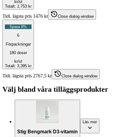
kr
/st
Totalt
:
1,753 kr
Tidi. lägsta pris 1476 kr
Close dialog window
Spara 8%
6
Förpackningar
180 doser
kr
/st
Totalt
:
3,395 kr
Tidi. lägsta pris 2767,5 kr
Close dialog window
Välj bland våra tilläggsprodukter
Läs mer
Stig Bengmark D3-vitamin