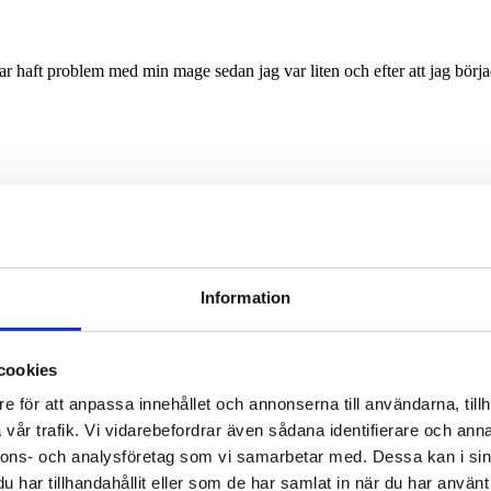
har haft problem med min mage sedan jag var liten och efter att jag bör
te svårt att lösa upp pulvret i vattnet. Effekten har jag faktiskt väldigt
vissa matvaror och tex vin inte förbättrats.
Information
cookies
e för att anpassa innehållet och annonserna till användarna, tillh
vår trafik. Vi vidarebefordrar även sådana identifierare och anna
rbättrats. Märkte störst skillnad efter ca ett år och sen har det fortsatt.
nnons- och analysföretag som vi samarbetar med. Dessa kan i sin
har tillhandahållit eller som de har samlat in när du har använt 