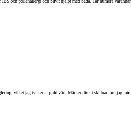
ar IBS och pollenallergi och blivit hjälpt med båda. Tar numera varanna
glering, vilket jag tycker är guld värt, Märker direkt skillnad om jag int