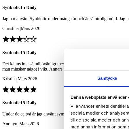
Synbiotic15 Daily
Jag har använt Synbiotic under många år och är så otroligt nöjd. Jag 
Christina
|
Mars 2026
Synbiotic15 Daily
Det känns inte så miljövänligt med alla små påsar. Det är fortfarande li
man minskar något i vikt. Annars har min mage och min känslighet för 
Samtycke
Kristina
|
Mars 2026
Denna webbplats använder 
Synbiotic15 Daily
Vi använder enhetsidentifierar
sociala medier och analysera 
Under de ca två år jag använt symbiotica så har min maghälsa ständigt fö
till de sociala medier och a
Anonym
|
Mars 2026
med annan information som du 