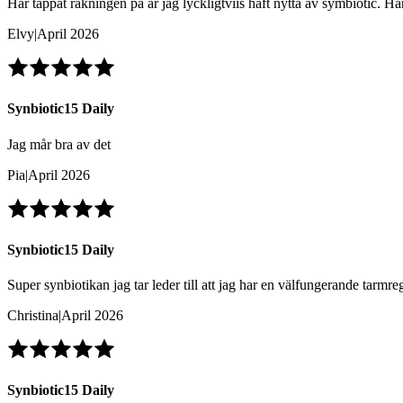
Har tappat räkningen på år jag lyckligtviis haft nytta av symbiotic. H
Elvy
|
April 2026
Synbiotic15 Daily
Jag mår bra av det
Pia
|
April 2026
Synbiotic15 Daily
Super synbiotikan jag tar leder till att jag har en välfungerande tarmre
Christina
|
April 2026
Synbiotic15 Daily