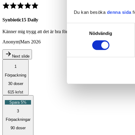
Du kan besöka
denna sida
f
Synbiotic15 Daily
Samtyckesval
Känner mig trygg att det är bra för mikroberna att ta Synbiotica
Nödvändig
Anonym
|
Mars 2026
Next slide
1
Förpackning
30 doser
615
kr
/st
Spara 5%
3
Förpackningar
90 doser