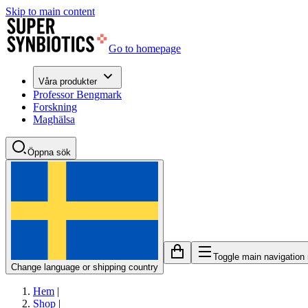
Skip to main content
Go to homepage
Våra produkter
Professor Bengmark
Forskning
Maghälsa
Öppna sök
Toggle main navigation
Change language or shipping country
Hem
|
Shop
|