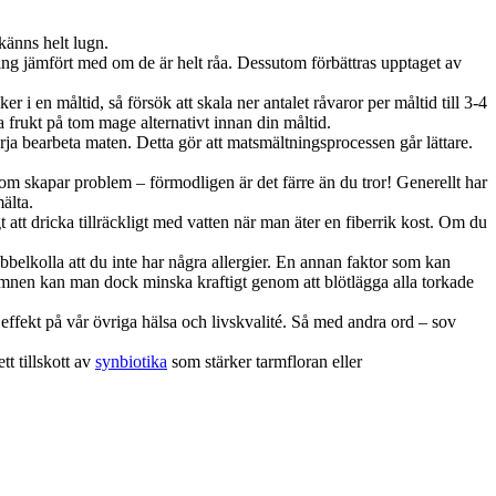
känns helt lugn.
ing jämfört med om de är helt råa. Dessutom förbättras upptaget av
i en måltid, så försök att skala ner antalet råvaror per måltid till 3-4
a frukt på tom mage alternativt innan din måltid.
ja bearbeta maten. Detta gör att matsmältningsprocessen går lättare.
r som skapar problem – förmodligen är det färre än du tror! Generellt har
älta.
t att dricka tillräckligt med vatten när man äter en fiberrik kost. Om du
belkolla att du inte har några allergier. En annan faktor som kan
gsämnen kan man dock minska kraftigt genom att blötlägga alla torkade
ffekt på vår övriga hälsa och livskvalité. Så med andra ord – sov
t tillskott av
synbiotika
som stärker tarmfloran eller