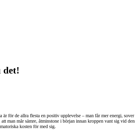
u det!
är för de allra flesta en positiv upplevelse – man får mer energi, sover
öra att man mår sämre, åtminstone i början innan kroppen vant sig vid d
mmatoriska kosten för med sig.