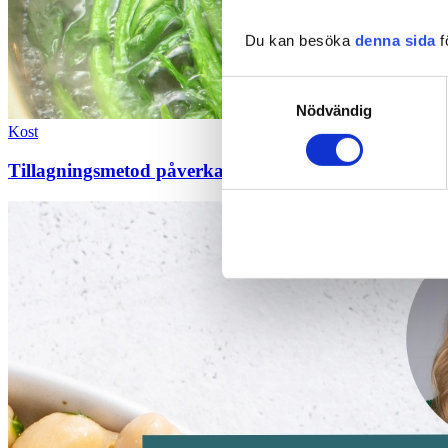
Du kan besöka
denna sida
f
Samtyckesval
Nödvändig
Kost
Tillagningsmetod påverkar inflammation och tarmba