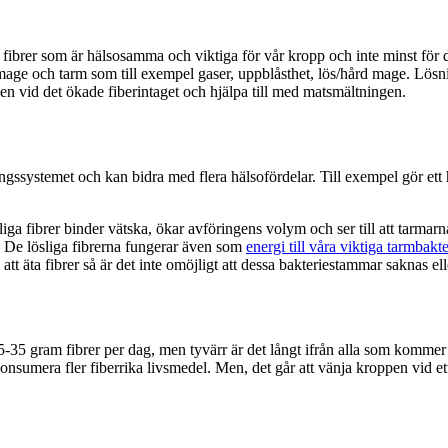
d fibrer som är hälsosamma och viktiga för vår kropp och inte minst för
mage och tarm som till exempel gaser, uppblåsthet, lös/hård mage. Lösni
ppen vid det ökade fiberintaget och hjälpa till med matsmältningen.
ssystemet och kan bidra med flera hälsofördelar. Till exempel gör ett hö
liga fibrer binder vätska, ökar avföringens volym och ser till att tarmar
. De lösliga fibrerna fungerar även som
energi till våra viktiga tarmbakte
äta fibrer så är det inte omöjligt att dessa bakteriestammar saknas eller 
-35 gram fibrer per dag, men tyvärr är det långt ifrån alla som kommer
konsumera fler fiberrika livsmedel. Men, det går att vänja kroppen vid et