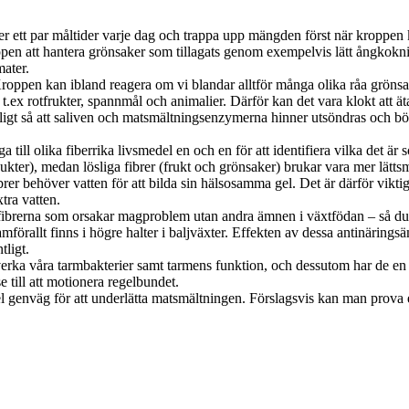
ller ett par måltider varje dag och trappa upp mängden först när kroppen 
oppen att hantera grönsaker som tillagats genom exempelvis lätt ångkokn
mater.
oppen kan ibland reagera om vi blandar alltför många olika råa grönsaker 
.ex rotfrukter, spannmål och animalier. Därför kan det vara klokt att ät
ligt så att saliven och matsmältningsenzymerna hinner utsöndras och bör
ga till olika fiberrika livsmedel en och en för att identifiera vilka det ä
ukter), medan lösliga fibrer (frukt och grönsaker) brukar vara mer lättsm
brer behöver vatten för att bilda sin hälsosamma gel. Det är därför viktig
xtra vatten.
 fibrerna som orsakar magproblem utan andra ämnen i växtfödan – så dub
mförallt finns i högre halter i baljväxter. Effekten av dessa antinärin
tligt.
erka våra tarmbakterier samt tarmens funktion, och dessutom har de en e
e till att motionera regelbundet.
el genväg för att underlätta matsmältningen. Förslagsvis kan man prova et