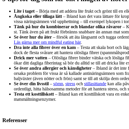
Lite i taget
– Börja med att addera lite frukt och grönt till en e
Ångkoka eller tillaga lätt
– Ibland kan det vara lättare för kr
vissa näringsämnen vid upphettning – till exempel lykopen i to
Tänk på hur du kombinerar och blandar olika råvaror
– Kr
st. Tänk även på att frukt förbränns snabbare än annan mat som t
Se över hur du äter
– försök att äta långsamt och tugga ordent
Läs gärna mer om mindful eating här
.
Dra inte alla fibrer över en kam
– Testa att skala bort och läg
dock de flesta svårare att hantera olösliga fibrer (spannmålsprod
Drick mer vatten
– Olösliga fibrer binder vätska och lösliga fi
ökar ditt dagliga fiberintag så bör du alltid se till att dricka lite e
Se över andra allergier och känsligheter
– Ibland är det inte
orsaka problem för vissa är så kallade antinäringsämnen som fra
baljväxter (även nötter och frön) samt se till att skölja dem orden
Se över din livsstil
–
sömn
,
stress
och
stillasittande
kan alla påv
ordentligt, hitta hälsosamma metoder för att hantera stress, och s
Testa ett kosttillskott
– Ibland kan ett kosttillskott vara en enk
matsmältningsenzymer.
Referenser