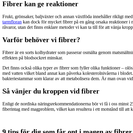
Fibrer kan ge reaktioner
Frukt, grönsaker, baljväxter och annan växtföda innehåller rikligt me
tarmfloran
kan dock för mycket fibrer på en gång orsaka reaktioner i 
råvaror, utan det finns enklare metoder vi kan ta till för att vänja kro
Varför behöver vi fibrer?
Fibrer är en sorts kolhydrater som passerar osmälta genom matsmältning
effekten på blodsockret minskar.
Det finns också olika typer av fibrer som fyller olika funktioner – olös
med vatten vilket bland annat kan påverka kolesterolnivåerna i blodet
bakteriestammar som klarar av att metabolisera dem. Är man ovan vid att 
Så vänjer du kroppen vid fibrer
Enligt de nordiska näringsrekommendationerna bör vi få i oss minst 25
fiberintag med magproblem, vilket kan resultera i ett motstånd till att 
9 tips för dig som får ont i magen av fibrer