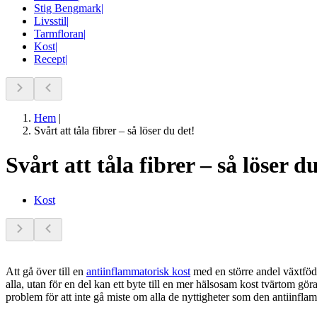
Stig Bengmark
|
Livsstil
|
Tarmfloran
|
Kost
|
Recept
|
Hem
|
Svårt att tåla fibrer – så löser du det!
Svårt att tåla fibrer – så löser d
Kost
Att gå över till en
antiinflammatorisk kost
med en större andel växtföda 
alla, utan för en del kan ett byte till en mer hälsosam kost tvärtom g
problem för att inte gå miste om alla de nyttigheter som den antiinfla