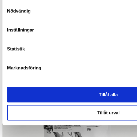
Samtyckesval
Nödvändig
Livsstil
Inställningar
Minska dina stressnivåer med mindfulness
Statistik
Marknadsföring
Tillåt alla
Tillåt urval