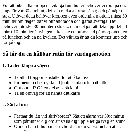
För att bibehålla kroppens viktiga funktioner behöver vi röra på oss
ungefär var 30:e minut, det kan räcka att resa på sig och gå några
steg. Utöver detta behöver kroppen även ordentlig motion, minst 30
minuter om dagen där vi blir andfådda och gärna svettiga. Det
behöver inte ske 30 minuter i sträck, utan det går att dela upp det till
minst 10 minuter åt gången – kanske en promenad på morgonen, en
på lunchen och en på kvällen. Det viktiga är att du kommer upp och
rör på dig!
Så får du en hållbar rutin för vardagsmotion
1. Ta den längsta vägen
Ta alltid trapporna istället för att åka hiss
Promenera eller cykla till jobb, skola och matbutik
Ont om tid? Gå en del av sträckan!
Ta en omväg för att hämta ditt kaffe
2. Sätt alarm
Fastnar du lätt vid skrivbordet? Sätt ett alarm var 30:e minut
som påminner dig om att ställa dig upp eller gå iväg en stund
Om du har ett höjbart skrivbord kan du varva mellan att stå