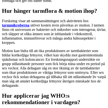
förmåga och ger oss bättre sömn.
Hur hänger tarmflora & motion ihop?
Forskning visar att sammansättningen och aktiviteten hos
tarmmikroberna
utöver kosten även påverkas av motion. I tarmen
finns ett universum av bakterier och mikrober som interagerar, tävlar,
och släpper ut olika ämnen som är inblandade i viktkontroll,
inflammation, immunförsvar och många andra hälsoaspekter i
kroppen.
Motion kan bidra till att öka produktionen av tarmbakterier som
bildar kortkedjiga fettsyror, vilket kan skydda mot gastrointestinala
sjukdomar och koloncancer. En forskningsrapport undersökte en
grupp stillasittande personer som fick börja träna under en period på
sex veckor. Alla deltagare såg en stor ökning av de tarmbakterier
som ökar produktionen av viktiga fettsyror som smörsyra. Efter sex
veckor fick sedan deltagarna gå tillbaka till sitt stillasittande liv varpå
man såg att antalet kortkedjiga fettsyror återigen minskade hos de
deltagande.
Hur applicerar jag WHO:s
rekommendationer i vardagen?