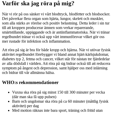
Varför ska jag röra på mig?
När vi rör på oss sänker vi vårt blodtryck, blodfetter och blodsocker.
Det påverkar flera organ som hjärta, lungor, skelett och muskler,
som alla stärks av rörelse och positiv belastning. Detta leder i sin tur
till att kroppen producerar ämnen som verkar reparerande,
smärtstillande, uppiggande och är antiinflammatoriska. När vi tränar
regelbundet tränar vi också upp vårt immunförsvar vilket gör oss
mer rustade för infektion och inflammation.
Att röra på sig är bra för både kropp och hjärna. När vi utövar fysisk
aktivitet regelbundet förebygger vi bland annat hjärt-kärlsjukdomar,
diabetes typ 2, fetma och cancer, vilket står för nästan tre fjärdedelar
av alla dödsfall i världen. Att röra på sig bidrar också till att reducera
symptom på ångest och depression, samt hjälper oss med inlärning
och bidrar till vår allmänna hälsa.
WHO:s rekommendationer
Vuxna ska röra på sig minst 150 till 300 minuter per vecka
(där man ska få upp pulsen)
Barn och ungdomar ska röra på ca 60 minuter (måttlig fysisk
aktivitet) per dag
Med motion räknas inte bara sport, träning och fritid utan