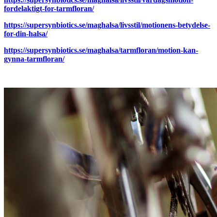
fordelaktigt-for-tarmfloran/
https://supersynbiotics.se/maghalsa/livsstil/motionens-betydelse-
for-din-halsa/
https://supersynbiotics.se/maghalsa/tarmfloran/motion-kan-
gynna-tarmfloran/