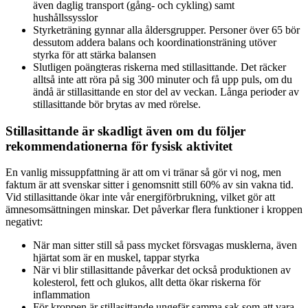
även daglig transport (gång- och cykling) samt
hushållssysslor
Styrketräning gynnar alla åldersgrupper. Personer över 65 bör
dessutom addera balans och koordinationsträning utöver
styrka för att stärka balansen
Slutligen poängteras riskerna med stillasittande. Det räcker
alltså inte att röra på sig 300 minuter och få upp puls, om du
ändå är stillasittande en stor del av veckan. Långa perioder av
stillasittande bör brytas av med rörelse.
Stillasittande är skadligt även om du följer
rekommendationerna för fysisk aktivitet
En vanlig missuppfattning är att om vi tränar så gör vi nog, men
faktum är att svenskar sitter i genomsnitt still 60% av sin vakna tid.
Vid stillasittande ökar inte vår energiförbrukning, vilket gör att
ämnesomsättningen minskar. Det påverkar flera funktioner i kroppen
negativt:
När man sitter still så pass mycket försvagas musklerna, även
hjärtat som är en muskel, tappar styrka
När vi blir stillasittande påverkar det också produktionen av
kolesterol, fett och glukos, allt detta ökar riskerna för
inflammation
För kroppen är stillasittande ungefär samma sak som att vara