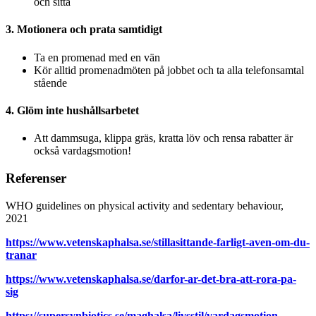
och sitta
3. Motionera och prata samtidigt
Ta en promenad med en vän
Kör alltid promenadmöten på jobbet och ta alla telefonsamtal
stående
4. Glöm inte hushållsarbetet
Att dammsuga, klippa gräs, kratta löv och rensa rabatter är
också vardagsmotion!
Referenser
WHO guidelines on physical activity and sedentary behaviour,
2021
https://www.vetenskaphalsa.se/stillasittande-farligt-aven-om-du-
tranar
https://www.vetenskaphalsa.se/darfor-ar-det-bra-att-rora-pa-
sig
https://supersynbiotics.se/maghalsa/livsstil/vardagsmotion-