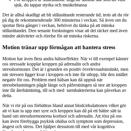
sjuk, du tappar styrka och muskelmassa
Det är alltså skadligt att bli stillasittande resterande tid, trots att du rör
på dig de rekommenderade 300 minuterna i veckan. Så även om du
sportar flera gånger i veckan, behöver du tänka på att minska
stillasittandet. Den senaste forskningen visar att det räcker med även
mindre aktiviteter och rörelse för att minska riskerna.
Motion tränar upp förmågan att hantera stress
Motion har även flera andra hälsoeffekter. När vi till exempel känner
oss stressade kopplar kroppen på adrenalin och andra
stresshormoner. Det är i grunden en positiv överlevnadsinstinkt, men
när stressen ligger kvar i kroppen och inte får utlopp, blir den istället
negativ för oss. Problem med hälsan kan då uppstå när
stressbelastningen pågår länge och påfrestningen så stor att kroppen
inte får återhämtning, till och med tarmbakterierna kan påverkas av
detta.
När vi rör på oss förbättras bland annat blodcirkulationen vilket gör
att vi kan ta upp mer syre och kroppen kan då på ett bättre sätt ta
hand om stresshormonerna kortisol och adrenalin. Att röra på oss
kan även förebygga psykisk ohälsa och symptom som depression,
ångest och stress. Det hjälper dessutom till med vår kognitiva