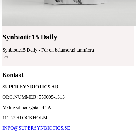
Synbiotic15 Daily
Synbiotic15 Daily - För en balanserad tarmflora
Mjölksyrabakterier & Fibrer för en balanserad tarmflora
Kontakt
Välbeprövat kosttillskott med över 30 000 kunder
SUPER SYNBIOTICS AB
Baserad på 25 års forskning med Synbiotic 2000
ORG.NUMMER: 559005-1313
Malmskillnadsgatan 44 A
111 57 STOCKHOLM
INFO@SUPERSYNBIOTICS.SE