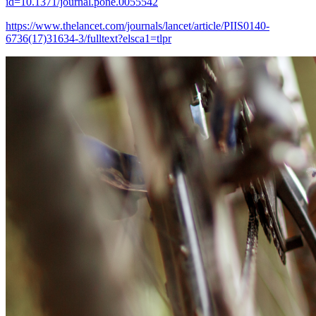
id=10.1371/journal.pone.0055542
https://www.thelancet.com/journals/lancet/article/PIIS0140-
6736(17)31634-3/fulltext?elsca1=tlpr