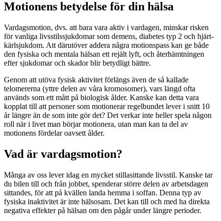
Motionens betydelse för din hälsa
Vardagsmotion, dvs. att bara vara aktiv i vardagen, minskar risken
för vanliga livsstilssjukdomar som demens, diabetes typ 2 och hjärt-
kärlsjukdom. Att därutöver addera några motionspass kan ge både
den fysiska och mentala hälsan ett rejält lyft, och återhämtningen
efter sjukdomar och skador blir betydligt bättre.
Genom att utöva fysisk aktivitet förlängs även de så kallade
telomererna (yttre delen av våra kromosomer), vars längd ofta
används som ett mått på biologisk ålder. Kanske kan detta vara
kopplat till att personer som motionerar regelbundet lever i snitt 10
år längre än de som inte gör det? Det verkar inte heller spela någon
roll när i livet man börjar motionera, utan man kan ta del av
motionens fördelar oavsett ålder.
Vad är vardagsmotion?
Många av oss lever idag en mycket stillasittande livsstil. Kanske tar
du bilen till och från jobbet, spenderar större delen av arbetsdagen
sittandes, för att på kvällen landa hemma i soffan. Denna typ av
fysiska inaktivitet är inte hälsosam. Det kan till och med ha direkta
negativa effekter på hälsan om den pågår under längre perioder.