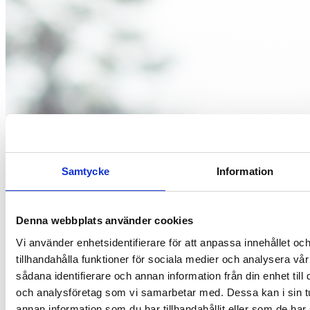
Samtycke
Information
Denna webbplats använder cookies
Vi använder enhetsidentifierare för att anpassa innehållet oc
tillhandahålla funktioner för sociala medier och analysera vår
sådana identifierare och annan information från din enhet til
Livsstil
och analysföretag som vi samarbetar med. Dessa kan i sin 
annan information som du har tillhandahållit eller som de har