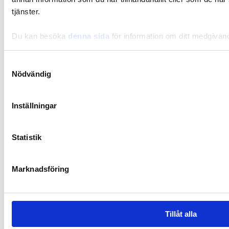
Minska dina stressnivåer med mindfulness
tjänster.
Du kan besöka
denna sida
för information om ditt medgivan
Samtyckesval
Nödvändig
Inställningar
Statistik
Marknadsföring
Tillåt alla