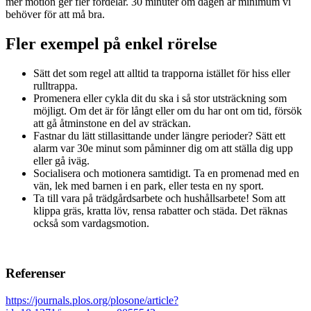
mer motion ger fler fördelar. 30 minuter om dagen är minimum vi
behöver för att må bra.
Fler exempel på enkel rörelse
Sätt det som regel att alltid ta trapporna istället för hiss eller
rulltrappa.
Promenera eller cykla dit du ska i så stor utsträckning som
möjligt. Om det är för långt eller om du har ont om tid, försök
att gå åtminstone en del av sträckan.
Fastnar du lätt stillasittande under längre perioder? Sätt ett
alarm var 30e minut som påminner dig om att ställa dig upp
eller gå iväg.
Socialisera och motionera samtidigt. Ta en promenad med en
vän, lek med barnen i en park, eller testa en ny sport.
Ta till vara på trädgårdsarbete och hushållsarbete! Som att
klippa gräs, kratta löv, rensa rabatter och städa. Det räknas
också som vardagsmotion.
Referenser
https://journals.plos.org/plosone/article?