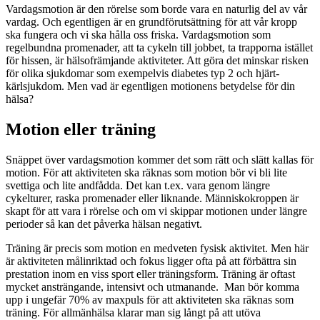
Vardagsmotion är den rörelse som borde vara en naturlig del av vår
vardag. Och egentligen är en grundförutsättning för att vår kropp
ska fungera och vi ska hålla oss friska. Vardagsmotion som
regelbundna promenader, att ta cykeln till jobbet, ta trapporna istället
för hissen, är hälsofrämjande aktiviteter. Att göra det minskar risken
för olika sjukdomar som exempelvis diabetes typ 2 och hjärt-
kärlsjukdom. Men vad är egentligen motionens betydelse för din
hälsa?
Motion eller träning
Snäppet över vardagsmotion kommer det som rätt och slätt kallas för
motion. För att aktiviteten ska räknas som motion bör vi bli lite
svettiga och lite andfådda. Det kan t.ex. vara genom längre
cykelturer, raska promenader eller liknande. Människokroppen är
skapt för att vara i rörelse och om vi skippar motionen under längre
perioder så kan det påverka hälsan negativt.
Träning är precis som motion en medveten fysisk aktivitet. Men här
är aktiviteten målinriktad och fokus ligger ofta på att förbättra sin
prestation inom en viss sport eller träningsform. Träning är oftast
mycket ansträngande, intensivt och utmanande. Man bör komma
upp i ungefär 70% av maxpuls för att aktiviteten ska räknas som
träning. För allmänhälsa klarar man sig långt på att utöva