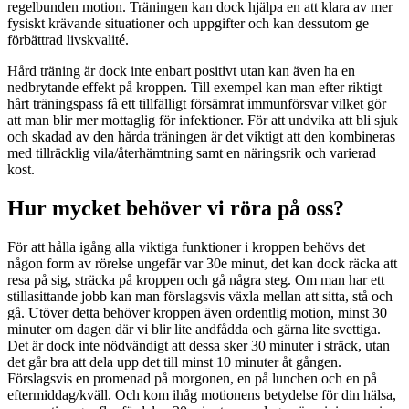
regelbunden motion. Träningen kan dock hjälpa en att klara av mer
fysiskt krävande situationer och uppgifter och kan dessutom ge
förbättrad livskvalité.
Hård träning är dock inte enbart positivt utan kan även ha en
nedbrytande effekt på kroppen. Till exempel kan man efter riktigt
hårt träningspass få ett tillfälligt försämrat immunförsvar vilket gör
att man blir mer mottaglig för infektioner. För att undvika att bli sjuk
och skadad av den hårda träningen är det viktigt att den kombineras
med tillräcklig vila/återhämtning samt en näringsrik och varierad
kost.
Hur mycket behöver vi röra på oss?
För att hålla igång alla viktiga funktioner i kroppen behövs det
någon form av rörelse ungefär var 30e minut, det kan dock räcka att
resa på sig, sträcka på kroppen och gå några steg. Om man har ett
stillasittande jobb kan man förslagsvis växla mellan att sitta, stå och
gå. Utöver detta behöver kroppen även ordentlig motion, minst 30
minuter om dagen där vi blir lite andfådda och gärna lite svettiga.
Det är dock inte nödvändigt att dessa sker 30 minuter i sträck, utan
det går bra att dela upp det till minst 10 minuter åt gången.
Förslagsvis en promenad på morgonen, en på lunchen och en på
eftermiddag/kväll. Och kom ihåg motionens betydelse för din hälsa,