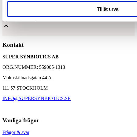
Synbiotic15 Daily
Tillåt urval
Synbiotic15 Daily - För en balanserad tarmflora
Mjölksyrabakterier & Fibrer för en balanserad tarmflora
Kontakt
Välbeprövat kosttillskott med över 30 000 kunder
SUPER SYNBIOTICS AB
Baserad på 25 års forskning med Synbiotic 2000
ORG.NUMMER: 559005-1313
Malmskillnadsgatan 44 A
111 57 STOCKHOLM
INFO@SUPERSYNBIOTICS.SE
Vanliga frågor
Frågor & svar