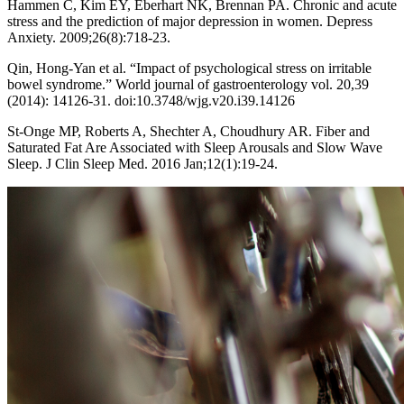
Hammen C, Kim EY, Eberhart NK, Brennan PA. Chronic and acute
stress and the prediction of major depression in women. Depress
Anxiety. 2009;26(8):718-23.
Qin, Hong-Yan et al. “Impact of psychological stress on irritable
bowel syndrome.” World journal of gastroenterology vol. 20,39
(2014): 14126-31. doi:10.3748/wjg.v20.i39.14126
St-Onge MP, Roberts A, Shechter A, Choudhury AR. Fiber and
Saturated Fat Are Associated with Sleep Arousals and Slow Wave
Sleep. J Clin Sleep Med. 2016 Jan;12(1):19-24.