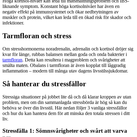
Höga kortisol-nivåer kan leda till matsmältningsproblem och IBS-
liknande symptom. Konstant höga kortisolnivåer har även en
negativ effekt på immunsystemet och ökar nedbrytningen av
muskler och protein, vilket kan leda till en ökad risk för skador och
infektioner.
Tarmfloran och stress
Om stresshormonerna noradrenalin, adrenalin och kortisol dröjer sig
kvar för länge, rubbas balansen mellan goda och onda bakterier i
tarmfloran
. Detta kan resultera i magproblem och svårigheter att
smälta maten. Obalans i tarmfloran är även kopplat till låggradig
inflammation – modern till många utav dagens livsstilssjukdomar.
Så hanterar du stressfällor
Stressiga situationer på jobbet lite då och då klarar kroppen av utan
problem, men om din sammanlagda stressbörda är hög så kan du
behöva se över din livsstil. Här nedan följer 3 vanliga stressfällor
och hur du kan hantera dem för att minska den totala stressen i ditt
liv.
Stressfälla 1: Sömnsvårigheter och svårt att varva