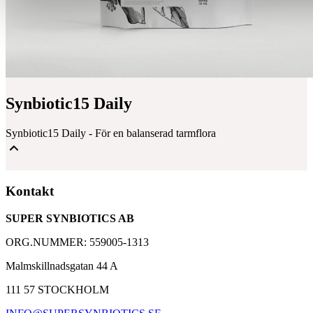
Synbiotic15 Daily
Synbiotic15 Daily - För en balanserad tarmflora
Mjölksyrabakterier & Fibrer för en balanserad tarmflora
Kontakt
Välbeprövat kosttillskott med över 30 000 kunder
SUPER SYNBIOTICS AB
Baserad på 25 års forskning med Synbiotic 2000
ORG.NUMMER: 559005-1313
Malmskillnadsgatan 44 A
111 57 STOCKHOLM