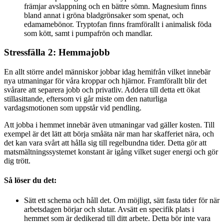
främjar avslappning och en bättre sömn. Magnesium finns
bland annat i gröna bladgrönsaker som spenat, och
edamamebönor. Tryptofan finns framförallt i animalisk föda
som kött, samt i pumpafrön och mandlar.
Stressfälla 2: Hemmajobb
En allt större andel människor jobbar idag hemifrån vilket innebär
nya utmaningar för våra kroppar och hjärnor. Framförallt blir det
svårare att separera jobb och privatliv. Addera till detta ett ökat
stillasittande, eftersom vi går miste om den naturliga
vardagsmotionen som uppstår vid pendling.
Att jobba i hemmet innebär även utmaningar vad gäller kosten. Till
exempel är det lätt att börja småäta när man har skafferiet nära, och
det kan vara svårt att hålla sig till regelbundna tider. Detta gör att
matsmältningssystemet konstant är igång vilket suger energi och gör
dig trött.
Så löser du det:
Sätt ett schema och håll det. Om möjligt, sätt fasta tider för när
arbetsdagen börjar och slutar. Avsätt en specifik plats i
hemmet som är dedikerad till ditt arbete. Detta bör inte vara