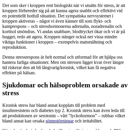
Det som sker i kroppen rent biologiskt när vi utsätts för stress, är att
kroppen förbereder sig på att kunna agera snabbt och effektivt vid
en potentiellt hotfull situation. Det sympatiska nervsystemet i
kroppen aktiveras – något vi även känner till som flykt- och
kamprespons –­ och stresshormonerna adrenalin, noradrenalin och
kortisol utsöndras. Vi andas snabbare, blodtrycket ökar och vi är på
hugget, redo att agera. Kroppen stänger också ner vissa mindre
viktiga funktioner i kroppen – exempelvis matsmältning och
reproduktion.
Denna stressrespons är helt normal och utformad för att hjälpa oss
hantera farliga situationer. Men om stressen ligger kvar över längre
tid riskerar den att bli långvarig/kronisk, vilket kan få negativa
effekter på hälsan.
Sjukdomar och hälsoproblem orsakade av
stress
Kronisk stress har bland annat kopplats till problem med
insulinresistens och diabetes typ 2. Kronisk stress kan även leda till
att produktionen av serotonin – vårt ”lyckohormon” – rubbas vilket
bland annat kan orsaka
sömnstörningar
och irritabilitet.