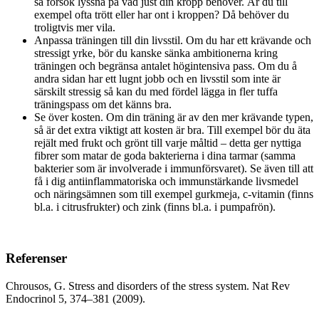
så försök lyssna på vad just din kropp behöver. Är du till
exempel ofta trött eller har ont i kroppen? Då behöver du
troligtvis mer vila.
Anpassa träningen till din livsstil. Om du har ett krävande och
stressigt yrke, bör du kanske sänka ambitionerna kring
träningen och begränsa antalet högintensiva pass. Om du å
andra sidan har ett lugnt jobb och en livsstil som inte är
särskilt stressig så kan du med fördel lägga in fler tuffa
träningspass om det känns bra.
Se över kosten. Om din träning är av den mer krävande typen,
så är det extra viktigt att kosten är bra. Till exempel bör du äta
rejält med frukt och grönt till varje måltid – detta ger nyttiga
fibrer som matar de goda bakterierna i dina tarmar (samma
bakterier som är involverade i immunförsvaret). Se även till att
få i dig antiinflammatoriska och immunstärkande livsmedel
och näringsämnen som till exempel gurkmeja, c-vitamin (finns
bl.a. i citrusfrukter) och zink (finns bl.a. i pumpafrön).
Referenser
Chrousos, G. Stress and disorders of the stress system. Nat Rev
Endocrinol 5, 374–381 (2009).