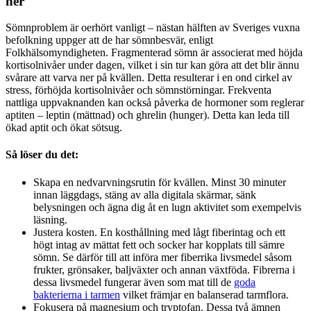
ner
Sömnproblem är oerhört vanligt – nästan hälften av Sveriges vuxna
befolkning uppger att de har sömnbesvär, enligt
Folkhälsomyndigheten. Fragmenterad sömn är associerat med höjda
kortisolnivåer under dagen, vilket i sin tur kan göra att det blir ännu
svårare att varva ner på kvällen. Detta resulterar i en ond cirkel av
stress, förhöjda kortisolnivåer och sömnstörningar. Frekventa
nattliga uppvaknanden kan också påverka de hormoner som reglerar
aptiten – leptin (mättnad) och ghrelin (hunger). Detta kan leda till
ökad aptit och ökat sötsug.
Så löser du det:
Skapa en nedvarvningsrutin för kvällen. Minst 30 minuter
innan läggdags, stäng av alla digitala skärmar, sänk
belysningen och ägna dig åt en lugn aktivitet som exempelvis
läsning.
Justera kosten. En kosthållning med lågt fiberintag och ett
högt intag av mättat fett och socker har kopplats till sämre
sömn. Se därför till att införa mer fiberrika livsmedel såsom
frukter, grönsaker, baljväxter och annan växtföda. Fibrerna i
dessa livsmedel fungerar även som mat till de
goda
bakterierna i tarmen
vilket främjar en balanserad tarmflora.
Fokusera på magnesium och tryptofan. Dessa två ämnen