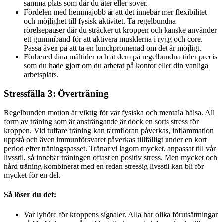
samma plats som där du äter eller sover.
Fördelen med hemmajobb är att det innebär mer flexibilitet
och möjlighet till fysisk aktivitet. Ta regelbundna
rörelsepauser där du sträcker ut kroppen och kanske använder
ett gummiband för att aktivera musklerna i rygg och core.
Passa även på att ta en lunchpromenad om det är möjligt.
Förbered dina måltider och ät dem på regelbundna tider precis
som du hade gjort om du arbetat på kontor eller din vanliga
arbetsplats.
Stressfälla 3: Överträning
Regelbunden motion är viktig för vår fysiska och mentala hälsa. All
form av träning som är ansträngande är dock en sorts stress för
kroppen. Vid tuffare träning kan tarmfloran påverkas, inflammation
uppstå och även immunförsvaret påverkas tillfälligt under en kort
period efter träningspasset. Tränar vi lagom mycket, anpassat till vår
livsstil, så innebär träningen oftast en positiv stress. Men mycket och
hård träning kombinerat med en redan stressig livsstil kan bli för
mycket för en del.
Så löser du det:
Var lyhörd för kroppens signaler. Alla har olika förutsättningar