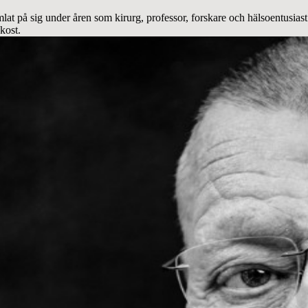
 på sig under åren som kirurg, professor, forskare och hälsoentusiast
kost.