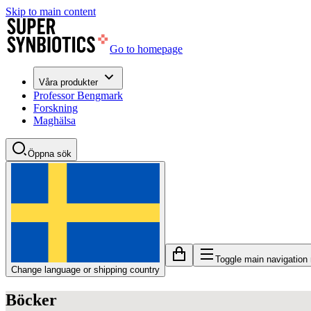
Skip to main content
Go to homepage
Våra produkter
Professor Bengmark
Forskning
Maghälsa
Öppna sök
Toggle main navigation
Change language or shipping country
Böcker