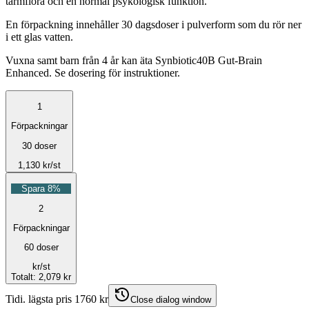
tarmflora och en normal psykologisk funktion.
En förpackning innehåller 30 dagsdoser i pulverform som du rör ner
i ett glas vatten.
Vuxna samt barn från 4 år kan äta Synbiotic40B Gut-Brain
Enhanced. Se dosering för instruktioner.
1
Förpackningar
30 doser
1,130
kr
/st
Spara 8%
2
Förpackningar
60 doser
kr
/st
Totalt
:
2,079 kr
Tidi. lägsta pris 1760 kr
Close dialog window