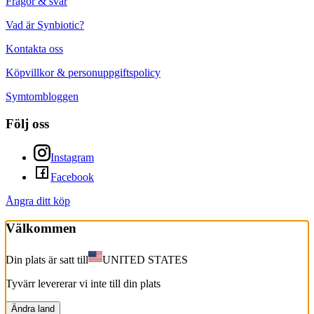
Frågor & svar
Vad är Synbiotic?
Kontakta oss
Köpvillkor & personuppgiftspolicy
Symtombloggen
Följ oss
Instagram
Facebook
Ångra ditt köp
Välkommen
Din plats är satt till
UNITED STATES
Tyvärr levererar vi inte till din plats
Ändra land