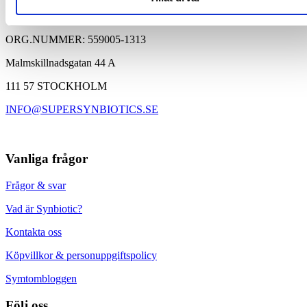
Välbeprövat kosttillskott med över 30 000 kunder
SUPER SYNBIOTICS AB
Baserad på 25 års forskning med Synbiotic 2000
ORG.NUMMER: 559005-1313
Malmskillnadsgatan 44 A
111 57 STOCKHOLM
INFO@SUPERSYNBIOTICS.SE
Vanliga frågor
Frågor & svar
Vad är Synbiotic?
Kontakta oss
Köpvillkor & personuppgiftspolicy
Symtombloggen
Följ oss