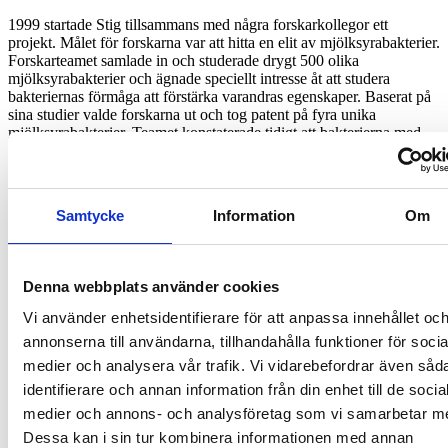
1999 startade Stig tillsammans med några forskarkollegor ett
pr
ojekt. Målet för forskarna var att hitta en elit av mjölksyrabakterier.
Forskarteamet samlade in och studerade drygt 500 olika
mjölksyrabakterier och ägnade speciellt intresse åt att studera
bakteriernas förmåga att förstärka varandras egenskaper.
Baserat på
sina studier valde forskarna ut och tog patent på fyra unika
mjölksyrabakterier. Teamet konstaterade tidigt att bakterierna med
hjälp av fibrer kunde mångdubbla sig i grovtarmen, och därför
kombinerades bakterierna med en ”matsäck” med fyra växtfibrer.
I mer än 20 år har Stig och hans kollegor gjort ett flertal
Samtycke
Information
Om
framgångsrika studier över hela världen på just denna kombination
av bakterier och fibrer.
Denna webbplats använder cookies
För dig som är forskare, sjukvårdspersonal eller journalist kan du
klicka här för att läsa om våra
studier
.
Vi använder enhetsidentifierare för att anpassa innehållet oc
annonserna till användarna, tillhandahålla funktioner för socia
medier och analysera vår trafik. Vi vidarebefordrar även såd
identifierare och annan information från din enhet till de socia
medier och annons- och analysföretag som vi samarbetar m
Dessa kan i sin tur kombinera informationen med annan