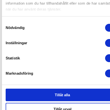
information som du har tillhandahållit eller som de har samlat
när du har använt deras tjänster.
Du kan besöka
denna sida
för information om ditt medgivan
Samtyckesval
Nödvändig
Inställningar
Statistik
Marknadsföring
Synbiotic15 Daily
Synbiotic15 Daily - För en balanserad tarmflora
Tillåt alla
Mjölksyrabakterier & Fibrer för en balanserad tarmflora
Kontakt
Tillåt urval