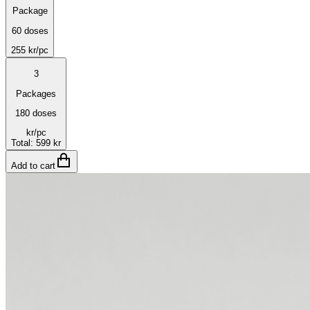
Package
60 doses
255
kr
/pc
3
Packages
180 doses
kr
/pc
Total
:
599 kr
Add to cart