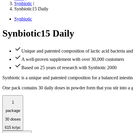
Synbiotic
|
Synbiotic15 Daily
Synbiotic
Synbiotic15 Daily
Unique and patented composition of lactic acid bacteria and 
A well-proven supplement with over 30,000 customers
Based on 25 years of research with Synbiotic 2000
Synbiotic is a unique and patented composition for a balanced intestinal
One pack contains 30 daily doses in powder form that you stir into a g
1
package
30 doses
615
kr
/pc