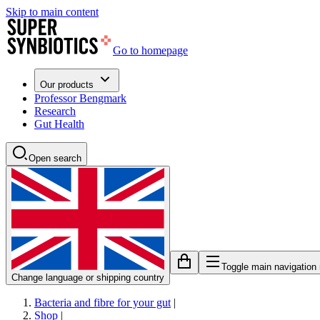
Skip to main content
Go to homepage
Our products
Professor Bengmark
Research
Gut Health
Open search
Toggle main navigation
Change language or shipping country
Bacteria and fibre for your gut
|
Shop
|