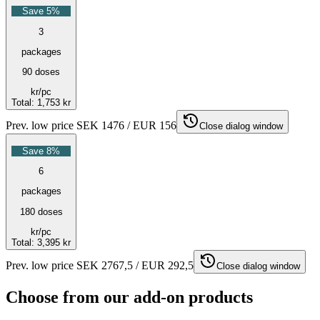
Save 5%
3
packages
90 doses
kr
/pc
Total
:
1,753 kr
Prev. low price SEK 1476 / EUR 156
Close dialog window
Save 8%
6
packages
180 doses
kr
/pc
Total
:
3,395 kr
Prev. low price SEK 2767,5 / EUR 292,5
Close dialog window
Choose from our add-on products