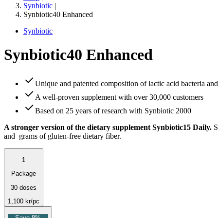
Synbiotic
|
Synbiotic40 Enhanced
Synbiotic
Synbiotic40 Enhanced
Unique and patented composition of lactic acid bacteria and 
A well-proven supplement with over 30,000 customers
Based on 25 years of research with Synbiotic 2000
A stronger version of the dietary supplement Synbiotic15 Daily.
Su
and grams of gluten-free dietary fiber.
1
Package
30 doses
1,100
kr
/pc
Save 8%