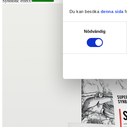
Synbiotic effect
:
Du kan besöka
denna sida
f
Samtyckesval
Nödvändig