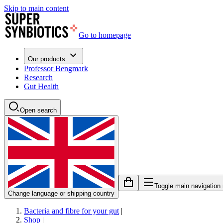
Skip to main content
Go to homepage
Our products
Professor Bengmark
Research
Gut Health
Open search
Toggle main navigation
Change language or shipping country
Bacteria and fibre for your gut
|
Shop
|