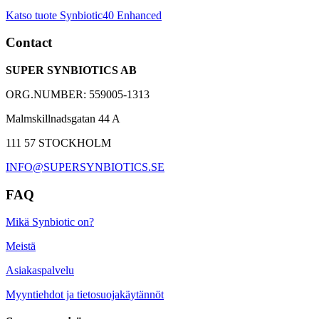
Katso tuote Synbiotic40 Enhanced
Contact
SUPER SYNBIOTICS AB
ORG.NUMBER: 559005-1313
Malmskillnadsgatan 44 A
111 57 STOCKHOLM
INFO@SUPERSYNBIOTICS.SE
FAQ
Mikä Synbiotic on?
Meistä
Asiakaspalvelu
Myyntiehdot ja tietosuojakäytännöt