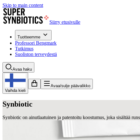
Skip to main content
Siirry etusivulle
Tuotteemme
Professori Bengmark
Tutkimus
Suoliston terveydestä
Avaa haku
Avaa/sulje päävalikko
Vaihda kieli
Synbiotic
Synbiotic on ainutlaatuinen ja patentoitu koostumus, joka sisältää runs