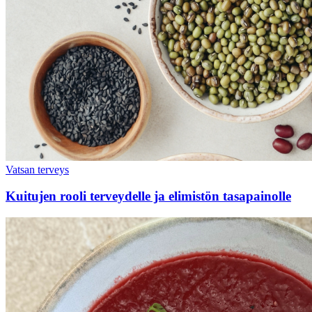
Vatsan terveys
Kuitujen rooli terveydelle ja elimistön tasapainolle