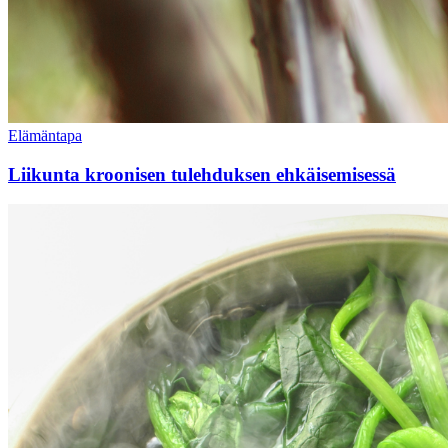
Elämäntapa
Liikunta kroonisen tulehduksen ehkäisemisessä