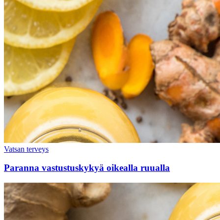
Vatsan terveys
Paranna vastustuskykyä oikealla ruualla