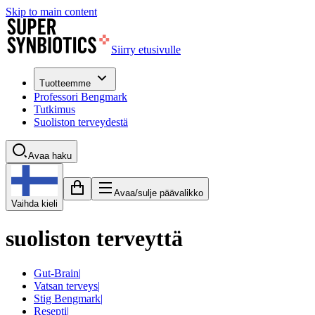
Skip to main content
Siirry etusivulle
Tuotteemme
Professori Bengmark
Tutkimus
Suoliston terveydestä
Avaa haku
Avaa/sulje päävalikko
Vaihda kieli
suoliston terveyttä
Gut-Brain
|
Vatsan terveys
|
Stig Bengmark
|
Resepti
|