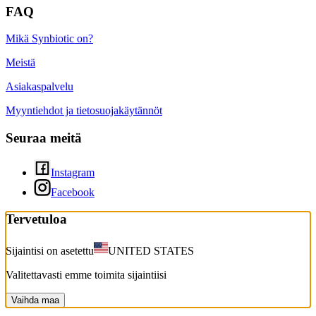
FAQ
Mikä Synbiotic on?
Meistä
Asiakaspalvelu
Myyntiehdot ja tietosuojakäytännöt
Seuraa meitä
Instagram
Facebook
Tervetuloa
Sijaintisi on asetettu
UNITED STATES
Valitettavasti emme toimita sijaintiisi
Vaihda maa