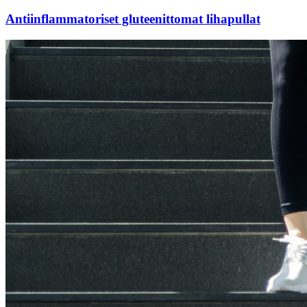
Antiinflammatoriset gluteenittomat lihapullat