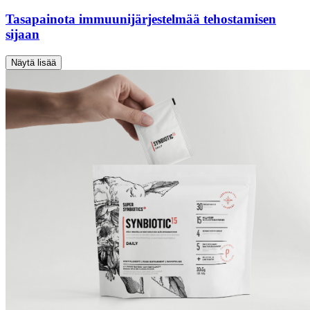
Tasapainota immuunijärjestelmää tehostamisen
sijaan
Näytä lisää