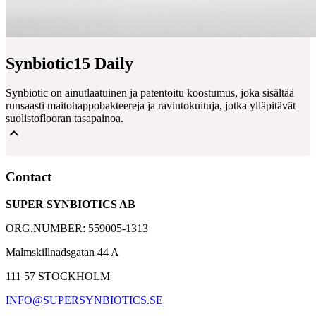
Synbiotic15 Daily
Synbiotic on ainutlaatuinen ja patentoitu koostumus, joka sisältää
runsaasti maitohappobakteereja ja ravintokuituja, jotka ylläpitävät
suolistoflooran tasapainoa.
15 miljardia maitohappobakteeria
Contact
5 uniikkia bakteerikantaa
SUPER SYNBIOTICS AB
4 grammaa gluteenittomia ravintokuituja
ORG.NUMBER: 559005-1313
Malmskillnadsgatan 44 A
111 57 STOCKHOLM
INFO@SUPERSYNBIOTICS.SE