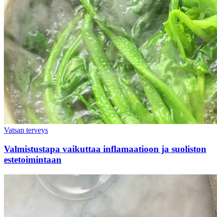
Vatsan terveys
Valmistustapa vaikuttaa inflamaatioon ja suoliston
estetoimintaan