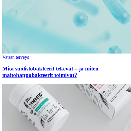
Vatsan terveys
Mitä suolistobakteerit tekevät – ja miten
maitohappobakteerit toimivat?