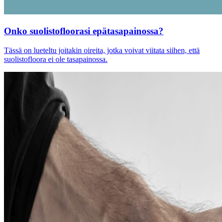
Onko suolistofloorasi epätasapainossa?
Tässä on lueteltu joitakin oireita, jotka voivat viitata siihen, että
suolistofloora ei ole tasapainossa.