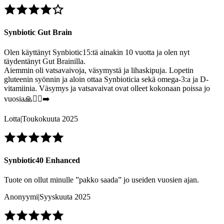
Synbiotic Gut Brain
Olen käyttänyt Synbiotic15:tä ainakin 10 vuotta ja olen nyt
täydentänyt Gut Brainilla.
Aiemmin oli vatsavaivoja, väsymystä ja lihaskipuja. Lopetin
gluteenin syönnin ja aloin ottaa Synbioticia sekä omega-3:a ja D-
vitamiinia. Väsymys ja vatsavaivat ovat olleet kokonaan poissa jo
vuosia🙏🏃‍♀️‍➡️
Lotta
|
Toukokuuta 2025
Synbiotic40 Enhanced
Tuote on ollut minulle ”pakko saada” jo useiden vuosien ajan.
Anonyymi
|
Syyskuuta 2025