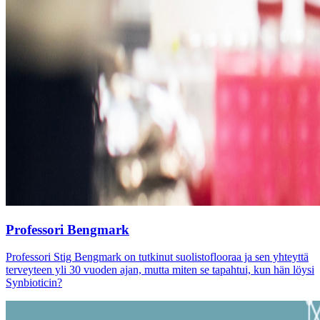
Professori Bengmark
Professori Stig Bengmark on tutkinut suolistoflooraa ja sen yhteyttä
terveyteen yli 30 vuoden ajan, mutta miten se tapahtui, kun hän löysi
Synbioticin?