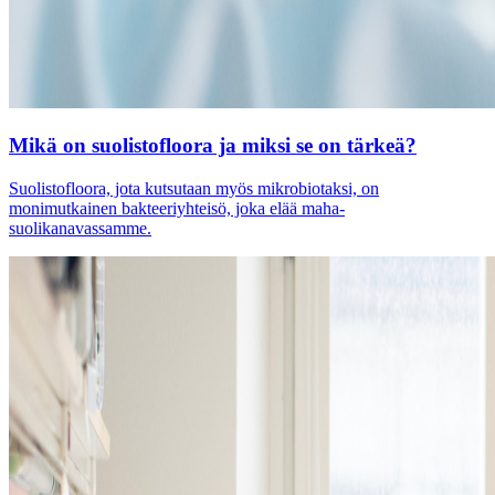
Mikä on suolistofloora ja miksi se on tärkeä?
Suolistofloora, jota kutsutaan myös mikrobiotaksi, on
monimutkainen bakteeriyhteisö, joka elää maha-
suolikanavassamme.