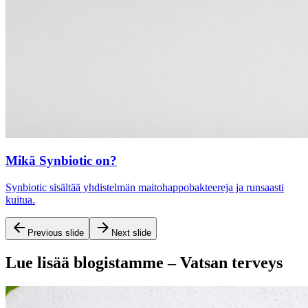
Mikä Synbiotic on?
Synbiotic sisältää yhdistelmän maitohappobakteereja ja runsaasti
kuitua.
Previous slide
Next slide
Lue lisää blogistamme – Vatsan terveys