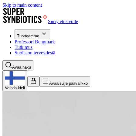
Skip to main content
Siirry etusivulle
Tuotteemme
Professori Bengmark
Tutkimus
Suoliston terveydestä
Avaa haku
Avaa/sulje päävalikko
Vaihda kieli