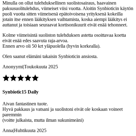
Minulla on ollut tulehduksellinen suolistosairaus, haavainen
paksusuolitulehdus, viimeiset viisi vuotta. Aloitin Synbioticin käytön
puoli vuotta sitten viimeisenä epätoivoisena yrityksenä kokeilla
jotain itse ennen lääkityksen vaihtamista, koska aiempi lääkitys ei
auttanut ja toisiaan seuraavat kortisonikuurit eivät enää tehonneet.
Kolme viimeisintä suoliston tulehduksen astetta osoittavaa koetta
eivät enää edes saavuta raja-arvoa.
Ennen arvo oli 50 krt yläpuolella (hyvin korkealla).
Olen saanut elämäni takaisin Synbioticin ansiosta.
Anonyymi
|
Toukokuuta 2025
Synbiotic15 Daily
Aivan fantastinen tuote.
Hyvä pakkaus ja vatsani ja suolistoni eivät ole koskaan voineet
paremmin
(voitte julkaista, mutta ilman sukunimeäni)
Anna
|
Huhtikuuta 2025