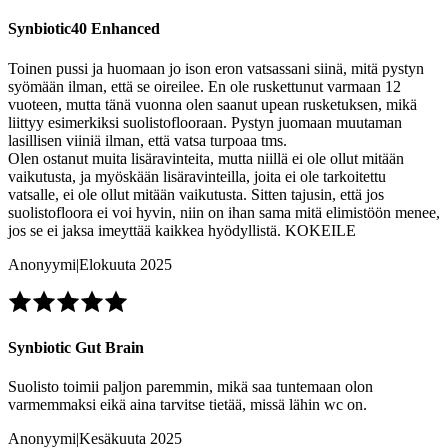
Synbiotic40 Enhanced
Toinen pussi ja huomaan jo ison eron vatsassani siinä, mitä pystyn
syömään ilman, että se oireilee. En ole ruskettunut varmaan 12
vuoteen, mutta tänä vuonna olen saanut upean rusketuksen, mikä
liittyy esimerkiksi suolistoflooraan. Pystyn juomaan muutaman
lasillisen viiniä ilman, että vatsa turpoaa tms.
Olen ostanut muita lisäravinteita, mutta niillä ei ole ollut mitään
vaikutusta, ja myöskään lisäravinteilla, joita ei ole tarkoitettu
vatsalle, ei ole ollut mitään vaikutusta. Sitten tajusin, että jos
suolistofloora ei voi hyvin, niin on ihan sama mitä elimistöön menee,
jos se ei jaksa imeyttää kaikkea hyödyllistä. KOKEILE
Anonyymi
|
Elokuuta 2025
Synbiotic Gut Brain
Suolisto toimii paljon paremmin, mikä saa tuntemaan olon
varmemmaksi eikä aina tarvitse tietää, missä lähin wc on.
Anonyymi
|
Kesäkuuta 2025