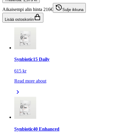
Aikaisempi alin hinta 216€
Sulje ikkuna
Lisää ostoskoriin
Synbiotic15 Daily
615 kr
Read more about
Synbiotic40 Enhanced