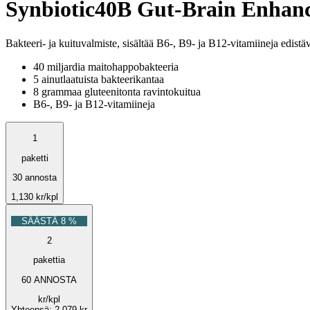
Synbiotic40B Gut-Brain Enhan
Bakteeri- ja kuituvalmiste, sisältää B6-, B9- ja B12-vitamiineja edistä
40 miljardia maitohappobakteeria
5 ainutlaatuista bakteerikantaa
8 grammaa gluteenitonta ravintokuitua
B6-, B9- ja B12-vitamiineja
1
paketti
30 annosta
1,130
kr
/kpl
SÄÄSTÄ 8 %
2
pakettia
60 ANNOSTA
kr
/kpl
Yhteensä
:
2,079 kr