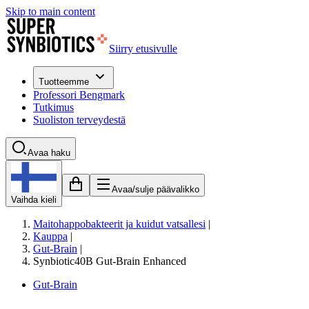
Skip to main content
Siirry etusivulle
Tuotteemme
Professori Bengmark
Tutkimus
Suoliston terveydestä
Avaa haku
Avaa/sulje päävalikko
Vaihda kieli
Maitohappobakteerit ja kuidut vatsallesi
|
Kauppa
|
Gut-Brain
|
Synbiotic40B Gut-Brain Enhanced
Gut-Brain