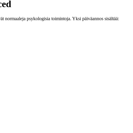
ced
vät normaaleja psykologisia toimintoja. Yksi päiväannos sisältää: