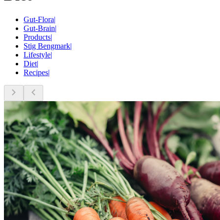
Gut-Flora
|
Gut-Brain
|
Products
|
Stig Bengmark
|
Lifestyle
|
Diet
|
Recipes
|