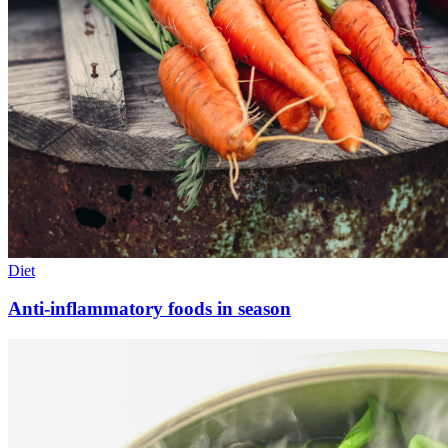
Diet
Anti-inflammatory foods in season