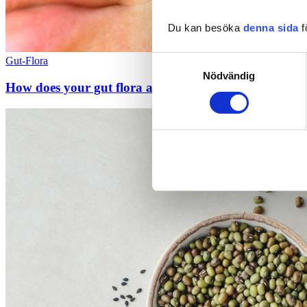
Du kan besöka
denna sida
f
Samtyckesval
Gut-Flora
Nödvändig
How does your gut flora affect your skin?