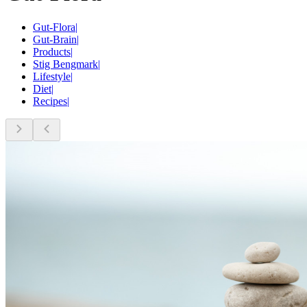
Gut-Flora
|
Gut-Brain
|
Products
|
Stig Bengmark
|
Lifestyle
|
Diet
|
Recipes
|