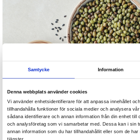
Samtycke
Information
Denna webbplats använder cookies
Vi använder enhetsidentifierare för att anpassa innehållet oc
Vatsan terveys
tillhandahålla funktioner för sociala medier och analysera vår
Kuitujen rooli terveydelle ja elimistön tasapainolle
sådana identifierare och annan information från din enhet til
och analysföretag som vi samarbetar med. Dessa kan i sin 
annan information som du har tillhandahållit eller som de har
tjänster.