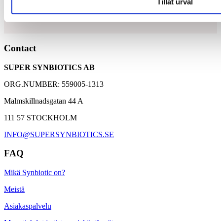
Tillåt urval
suolistoflooran tasapainoa.
15 miljardia maitohappobakteeria
Contact
5 uniikkia bakteerikantaa
SUPER SYNBIOTICS AB
4 grammaa gluteenittomia ravintokuituja
ORG.NUMBER: 559005-1313
Malmskillnadsgatan 44 A
111 57 STOCKHOLM
INFO@SUPERSYNBIOTICS.SE
FAQ
Mikä Synbiotic on?
Meistä
Asiakaspalvelu