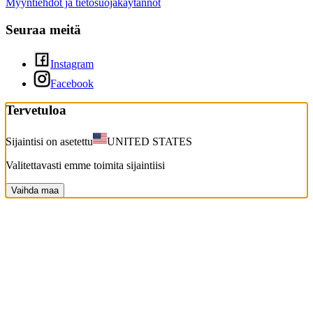
Myyntiehdot ja tietosuojakäytännöt
Seuraa meitä
Instagram
Facebook
Tervetuloa
Sijaintisi on asetettu
UNITED STATES
Valitettavasti emme toimita sijaintiisi
Vaihda maa