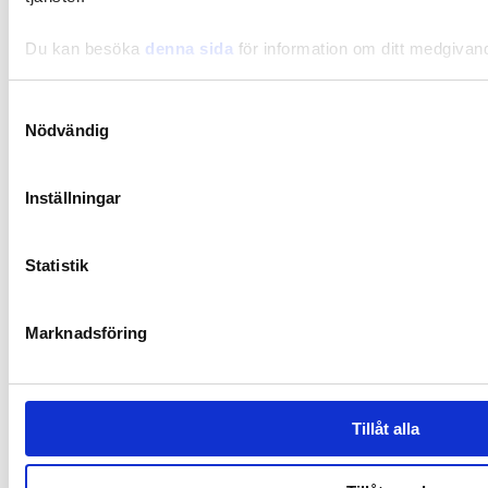
Du kan besöka
denna sida
för information om ditt medgivan
Samtyckesval
Nödvändig
Inställningar
Statistik
Marknadsföring
Synbiotic15 Daily
Tillåt alla
Synbiotic on ainutlaatuinen ja patentoitu koostumus, joka sisältää
runsaasti maitohappobakteereja ja ravintokuituja, jotka ylläpitävät