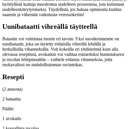
hyödyllisiä kuituja muodostuu uudelleen prosessissa, jota kutsutaan
uudelleenkiteytymiseksi. Täydellistä, jos haluaa optimoida kuidun
saannin ja vähentää vaikutusta verensokeriin!
Uunibataatti vihreällä täytteellä
Bataatin voi valmistaa monin eri tavoin. Yksi suosikeistamme on
uunibataatti, joka on täytetty erilaisilla vihreillä lehdillä ja
herkullisilla vihanneksilla. Voit kokeilla eri yhdistelmiä kuin alla
olevassa reseptissä, avokadon voi vaihtaa esimerkiksi hummukseen
ja rucolan lehtipinaattiin – vaihtele erilaisia vihanneksia, jotta
ruokavaliosi on mahdollisimman ravinteikas.
Resepti
(2 annosta)
2 bataattia
Päälle:
1 avokado
2 kourallista rucolaa