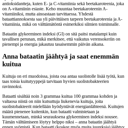
antioksidantteja, kuten E- ja C-vitamiinia sekä beetakaroteenia, joka
on A-vitamiinin esiaste. Keho muuntaa beetakaroteenin A-
vitamiiniksi, mutta ainoastaan tarvittaessa. Yhdestä
bataattiannoksesta saa yli päivittäisen tarpeen beetakaroteenia ja A-
vitamiinia, mikä on välttämätöntä esimerkiksi silmien toiminnalle.
Bataatin glykeeminen indeksi (GI) on sitä paitsi matalampi kuin
tavallisen perunan, mikä merkitsee, että vaikutus verensokeriin on
pienempi ja energia jakautuu tasaisemmin päivän aikana.
Anna bataatin jäähtyä ja saat enemmän
kuitua
Kuituja on eri muodoissa, joista osa antaa suolistolle lisää työtä, kun
taas toisia kuitutyyppejä tarvitaan hyvien suolistobakteerien
ravinnoksi.
Bataatti sisältää noin 3 grammaa kuitua 100 grammaa kohden ja
valtaosa niistä on niin kutsuttuja liukenevia kuituja, joita
suolistobakteerit mielellään hyödyntävät energianlähteenä. Kuitujen
määrä pienenee kuitenkin, kun bataatti valmistetaan ja
kuumennetaan, minkä seurauksena glykeeminen indeksi nousee.
Tämän välttämiseen löytyy helppo niksi – anna bataatin jäähtyä
ennen syömistä. Kun bataatti (koskee myös muita juureksia) jäähtyy,