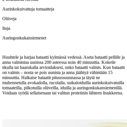
Aurinkokuivattuja tomaatteja
Oliiveja
Ituja
Auringonkukansiemenet
Huuhtele ja harjaa bataatti kylmässä vedessä. Aseta bataatti pellille ja
anna valmistua uunissa 200 asteessa noin 40 minuuttia. Kokeile
tikulla tai haarukalla arvioidaksesi, onko bataatti valmis. Kun bataatti
on valmis – nosta se pois uunista ja anna jäähtyä vähintään 15
minuuttia. Halkaise bataatit pituussuunnassa ja täytä ne
muhennetulla avokadolla, rucolalla, suikaloiduilla aurinkokuivatuilla
tomaateilla, pilkotuilla oliiveilla, iduilla ja auringonkukansiemenillä.
Voidaan syödä sellaisenaan tai valitun proteiinin lähteen lisukkeena.