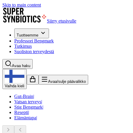
Skip to main content
Siirry etusivulle
Tuotteemme
Professori Bengmark
Tutkimus
Suoliston terveydestä
Avaa haku
Avaa/sulje päävalikko
Vaihda kieli
Gut-Brain
|
Vatsan terveys
|
Stig Bengmark
|
Resepti
|
Elämäntapa
|