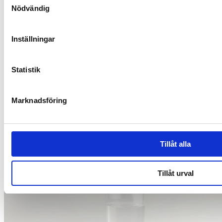
Nödvändig
Inställningar
Vatsan terveys
Statistik
Vatsan turvotuksen yleiset syyt
Marknadsföring
Tillåt alla
Tillåt urval