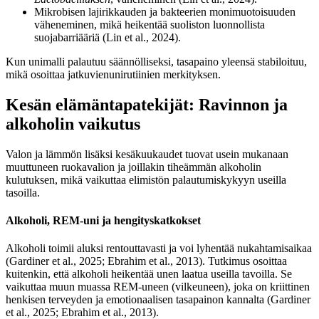
Mikrobisen lajirikkauden ja bakteerien monimuotoisuuden
väheneminen, mikä heikentää suoliston luonnollista
suojabarriääriä (Lin et al., 2024).
Kun unimalli palautuu säännölliseksi, tasapaino yleensä stabiloituu,
mikä osoittaa jatkuvienunirutiinien merkityksen.
Kesän elämäntapatekijät: Ravinnon ja
alkoholin vaikutus
Valon ja lämmön lisäksi kesäkuukaudet tuovat usein mukanaan
muuttuneen ruokavalion ja joillakin tiheämmän alkoholin
kulutuksen, mikä vaikuttaa elimistön palautumiskykyyn useilla
tasoilla.
Alkoholi, REM-uni ja hengityskatkokset
Alkoholi toimii aluksi rentouttavasti ja voi lyhentää nukahtamisaikaa
(Gardiner et al., 2025; Ebrahim et al., 2013). Tutkimus osoittaa
kuitenkin, että alkoholi heikentää unen laatua useilla tavoilla. Se
vaikuttaa muun muassa REM-uneen (vilkeuneen), joka on kriittinen
henkisen terveyden ja emotionaalisen tasapainon kannalta (Gardiner
et al., 2025; Ebrahim et al., 2013).