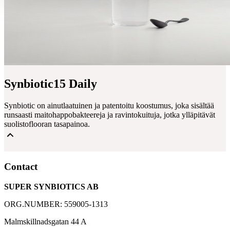
Synbiotic15 Daily
Synbiotic on ainutlaatuinen ja patentoitu koostumus, joka sisältää
runsaasti maitohappobakteereja ja ravintokuituja, jotka ylläpitävät
suolistoflooran tasapainoa.
15 miljardia maitohappobakteeria
Contact
5 uniikkia bakteerikantaa
SUPER SYNBIOTICS AB
4 grammaa gluteenittomia ravintokuituja
ORG.NUMBER: 559005-1313
Malmskillnadsgatan 44 A