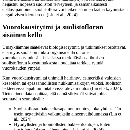
heijastuu nopeasti suoliston terveyteen, ja samanaikaisesti
epätasapainoinen suolistoflora voi heikentää unen laatua käynnistäen
negatiivisen kierteeseen (Lin et al., 2024).
Vuorokausirytmi ja suolistofloran
sisäinen kello
Unisykliämme säätelevät biologiset rytmit, ja tutkimukset osoittavat,
että myös suoliston mikro-organismeilla on oma
vuorokausirytminsä. Tosiasiassa merkittävä osa ihmisen
suolistofloran koostumuksesta noudattaa tarkkaa rytmiä
vuorokauden ympäri.
Kun vuorokausirytmi tai unimalli häiriintyy esimerkiksi valoisien
kesäöiden tai epäsäännöllisten nukkumisaikojen vuoksi, suoliston
bakteereissa tapahtuu mitattavissa oleva muutos (Lin et al., 2024).
Tieteellinen data osoittaa, että nämä siirtymät voivat johtaa
seuraaviin seurauksiin:
Suolistofloran bakteeritasapainon muutos, joka yhdistetään
usein negatiivisiin vaikutuksiin aineenvaihdunnassa (Lin et
al., 2024).
Hyödyllisten ja luonnollisten bakteerikantojen, kuten
Lactobacilluksen
, väheneminen (Lin et al., 2024).