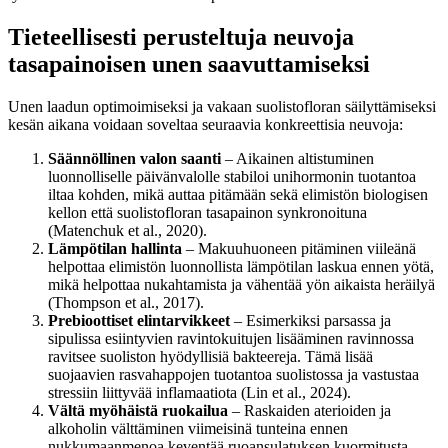
Tieteellisesti perusteltuja neuvoja
tasapainoisen unen saavuttamiseksi
Unen laadun optimoimiseksi ja vakaan suolistofloran säilyttämiseksi
kesän aikana voidaan soveltaa seuraavia konkreettisia neuvoja:
Säännöllinen valon saanti
– Aikainen altistuminen
luonnolliselle päivänvalolle stabiloi unihormonin tuotantoa
iltaa kohden, mikä auttaa pitämään sekä elimistön biologisen
kellon että suolistofloran tasapainon synkronoituna
(Matenchuk et al., 2020).
Lämpötilan hallinta
– Makuuhuoneen pitäminen viileänä
helpottaa elimistön luonnollista lämpötilan laskua ennen yötä,
mikä helpottaa nukahtamista ja vähentää yön aikaista heräilyä
(Thompson et al., 2017).
Prebioottiset elintarvikkeet
– Esimerkiksi parsassa ja
sipulissa esiintyvien ravintokuitujen lisääminen ravinnossa
ravitsee suoliston hyödyllisiä bakteereja. Tämä lisää
suojaavien rasvahappojen tuotantoa suolistossa ja vastustaa
stressiin liittyvää inflamaatiota (Lin et al., 2024).
Vältä myöhäistä ruokailua
– Raskaiden aterioiden ja
alkoholin välttäminen viimeisinä tunteina ennen
nukkumaanmenoa keventää ruoansulatuksen kuormitusta.