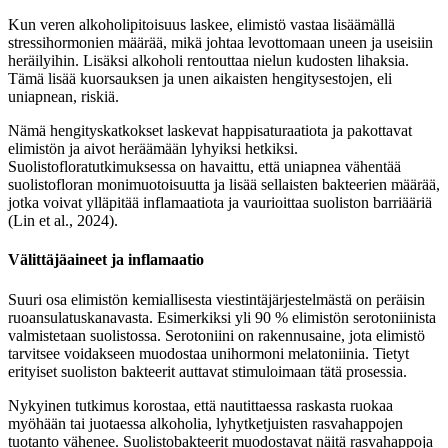
Kun veren alkoholipitoisuus laskee, elimistö vastaa lisäämällä
stressihormonien määrää, mikä johtaa levottomaan uneen ja useisiin
heräilyihin. Lisäksi alkoholi rentouttaa nielun kudosten lihaksia.
Tämä lisää kuorsauksen ja unen aikaisten hengitysestojen, eli
uniapnean, riskiä.
Nämä hengityskatkokset laskevat happisaturaatiota ja pakottavat
elimistön ja aivot heräämään lyhyiksi hetkiksi.
Suolistofloratutkimuksessa on havaittu, että uniapnea vähentää
suolistofloran monimuotoisuutta ja lisää sellaisten bakteerien määrää,
jotka voivat ylläpitää inflamaatiota ja vaurioittaa suoliston barriääriä
(Lin et al., 2024).
Välittäjäaineet ja inflamaatio
Suuri osa elimistön kemiallisesta viestintäjärjestelmästä on peräisin
ruoansulatuskanavasta. Esimerkiksi yli 90 % elimistön serotoniinista
valmistetaan suolistossa. Serotoniini on rakennusaine, jota elimistö
tarvitsee voidakseen muodostaa unihormoni melatoniinia. Tietyt
erityiset suoliston bakteerit auttavat stimuloimaan tätä prosessia.
Nykyinen tutkimus korostaa, että nautittaessa raskasta ruokaa
myöhään tai juotaessa alkoholia, lyhytketjuisten rasvahappojen
tuotanto vähenee. Suolistobakteerit muodostavat näitä rasvahappoja