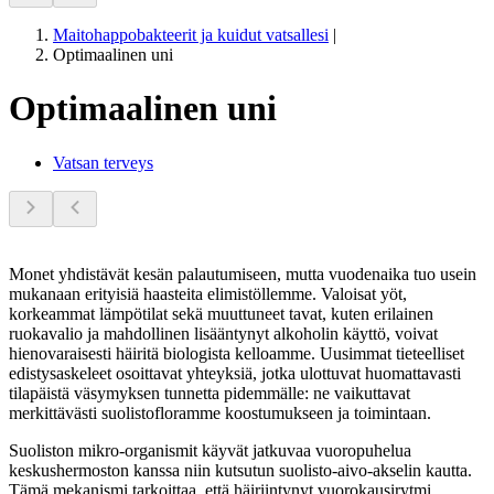
Maitohappobakteerit ja kuidut vatsallesi
|
Optimaalinen uni
Optimaalinen uni
Vatsan terveys
Monet yhdistävät kesän palautumiseen, mutta vuodenaika tuo usein
mukanaan erityisiä haasteita elimistöllemme. Valoisat yöt,
korkeammat lämpötilat sekä muuttuneet tavat, kuten erilainen
ruokavalio ja mahdollinen lisääntynyt alkoholin käyttö, voivat
hienovaraisesti häiritä biologista kelloamme. Uusimmat tieteelliset
edistysaskeleet osoittavat yhteyksiä, jotka ulottuvat huomattavasti
tilapäistä väsymyksen tunnetta pidemmälle: ne vaikuttavat
merkittävästi suolistofloramme koostumukseen ja toimintaan.
Suoliston mikro-organismit käyvät jatkuvaa vuoropuhelua
keskushermoston kanssa niin kutsutun suolisto-aivo-akselin kautta.
Tämä mekanismi tarkoittaa, että häiriintynyt vuorokausirytmi