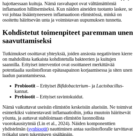
hajottaessaan kuituja. Nämä rasvahapot ovat välttämättömiä
inflamaation hillitsemiseksi. Kun näiden aineiden tuotanto laskee, se
voi johtaa lisääntyneeseen inflamaatioon elimistössä, minkä on
osoitettu häiritsevän unta ja voimistavan uupumuksen tunnetta.
Kohdistetut toimenpiteet paremman unen
saavuttamiseksi
Tutkimukset osoittavat yhteyksiä, joiden ansiosta negatiivinen kierre
on mahdollista katkaista kohdistetulla bakteerien ja kuitujen
saannilla. Erityiset interventiot ovat osoittaneet merkittävää
potentiaalia suolistofloran epätasapainon korjaamisessa ja siten unen
laadun parantamisessa.
Probiootit
– Erityiset
Bifidobacterium
– ja
Lactobacillus
-
kannat.
Prebiootit
– Erityiset ravintokuidut.
Nämä vaikuttavat useisiin elimistön keskeisiin alueisiin. Ne toimivat
esimerkiksi vaimentavasti inflamaatioihin, jotka muutoin häiritsevät
yöunta, ja auttavat stabiloimaan elimistön luonnollista
vuorokausirytmiä (Lin et al., 2024). Näiden komponenttien
yhdistelmän (
synbiootit
) nauttiminen antaa suolistofloralle tarvittavat
työkalut unen tukemiseen sisältäpäin.