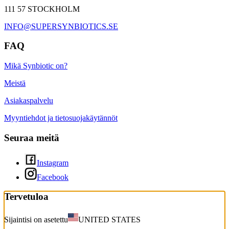
111 57 STOCKHOLM
INFO@SUPERSYNBIOTICS.SE
FAQ
Mikä Synbiotic on?
Meistä
Asiakaspalvelu
Myyntiehdot ja tietosuojakäytännöt
Seuraa meitä
Instagram
Facebook
Tervetuloa
Sijaintisi on asetettu
UNITED STATES