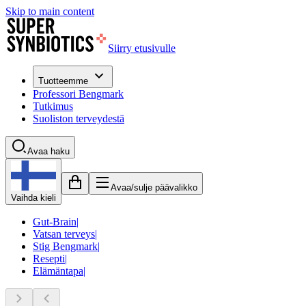
Skip to main content
Siirry etusivulle
Tuotteemme
Professori Bengmark
Tutkimus
Suoliston terveydestä
Avaa haku
Avaa/sulje päävalikko
Vaihda kieli
Gut-Brain
|
Vatsan terveys
|
Stig Bengmark
|
Resepti
|
Elämäntapa
|