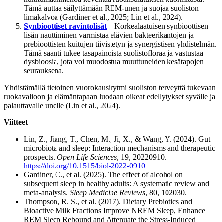
Tämä auttaa säilyttämään REM-unen ja suojaa suoliston
limakalvoa (Gardiner et al., 2025; Lin et al., 2024).
Synbioottiset ravintolisät
– Korkealaatuisen synbioottisen
lisän nauttiminen varmistaa elävien bakteerikantojen ja
prebioottisten kuitujen tiivistetyn ja synergistisen yhdistelmän.
Tämä saanti tukee tasapainoista suolistofloraa ja vastustaa
dysbioosia, jota voi muodostua muuttuneiden kesätapojen
seurauksena.
Yhdistämällä tietoinen vuorokausirytmi suoliston terveyttä tukevaan
ruokavalioon ja elämäntapaan luodaan oikeat edellytykset syvälle ja
palauttavalle unelle (Lin et al., 2024).
Viitteet
Lin, Z., Jiang, T., Chen, M., Ji, X., & Wang, Y. (2024). Gut
microbiota and sleep: Interaction mechanisms and therapeutic
prospects.
Open Life Sciences
, 19, 20220910.
https://doi.org/10.1515/biol-2022-0910
Gardiner, C., et al. (2025). The effect of alcohol on
subsequent sleep in healthy adults: A systematic review and
meta-analysis.
Sleep Medicine Reviews
, 80, 102030.
Thompson, R. S., et al. (2017). Dietary Prebiotics and
Bioactive Milk Fractions Improve NREM Sleep, Enhance
REM Sleep Rebound and Attenuate the Stress-Induced