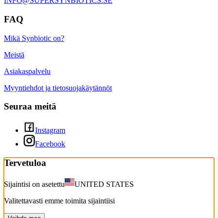
INFO@SUPERSYNBIOTICS.SE
FAQ
Mikä Synbiotic on?
Meistä
Asiakaspalvelu
Myyntiehdot ja tietosuojakäytännöt
Seuraa meitä
Instagram
Facebook
Tervetuloa
Sijaintisi on asetettu
UNITED STATES
Valitettavasti emme toimita sijaintiisi