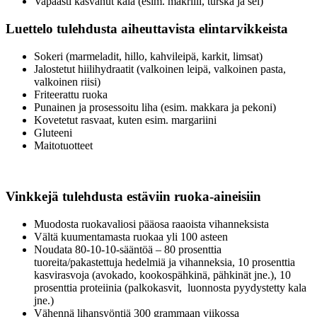
Vapaasti kasvanut kala (esim. makrilli, turska ja sei)
Luettelo tulehdusta aiheuttavista elintarvikkeista
Sokeri (marmeladit, hillo, kahvileipä, karkit, limsat)
Jalostetut hiilihydraatit (valkoinen leipä, valkoinen pasta,
valkoinen riisi)
Friteerattu ruoka
Punainen ja prosessoitu liha (esim. makkara ja pekoni)
Kovetetut rasvaat, kuten esim. margariini
Gluteeni
Maitotuotteet
Vinkkejä tulehdusta estäviin ruoka-aineisiin
Muodosta ruokavaliosi pääosa raaoista vihanneksista
Vältä kuumentamasta ruokaa yli 100 asteen
Noudata 80-10-10-sääntöä – 80 prosenttia
tuoreita/pakastettuja hedelmiä ja vihanneksia, 10 prosenttia
kasvirasvoja (avokado, kookospähkinä, pähkinät jne.), 10
prosenttia proteiinia (palkokasvit, luonnosta pyydystetty kala
jne.)
Vähennä lihansyöntiä 300 grammaan viikossa