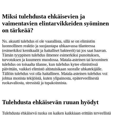
Miksi tulehdusta ehkäisevien ja
vaimentavien elintarvikkeiden syöminen
on tärkeää?
Ns. akuutti tulehdus ei ole vaarallista, sillä se on elimistön
luonnollinen reaktio ja suojaustapa uhkaavassa tilanteessa
(esimerkiksi kemikaalit ja haitalliset bakteerit) tai jos saat haavan.
Tämän tyyppinen tulehdus ilmenee esimerkiksi punoituksen,
turvotuksen ja kuumeen muodossa. Matala-asteinen tai krooninen
tulehdus on toisaalta tilanne, kun tulehdus kytee elimistössä
päivittäin, vaikkei elimistö altistuisikaan suoralle uhkatekijälle.
Tällöin tulehdus voi olla haitallinen. Matala-asteinen tulehdus voi
johtua monista tekijöistä, kuten ylipainosta, epäterveellisestä
ruokavaliosta, stressistä ja tupakoinnista.
Tulehdusta ehkäisevän ruuan hyödyt
Tulehdusta ehkäisevä ruoka on kaiken kaikkiaan erittäin terveellistä