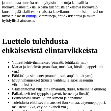
ja noudattaa suurelta osin nykyisin annettuja kansallisia
ruokavaliosuosituksia. Koska tulehdusta ehkäisevä ruokavalo
koostuu pääasiallisesti erilaisista kasvikunnan tuotteista, niissä on
myös runsaasti
kuituja
, vitamiineja, antioksidantteja ja muita
hyödyllisiä ainesosia.
Luettelo tulehdusta
ehkäisevistä elintarvikkeista
Vihreät lehtivihannekset (pinaatti, lehtikaali ym.)
Marjat ja hedelmät (mansikat, mustikat, kirsikat, appelsiinit
ym.)
Pähkinät ja siemenet (mantelit, saksanpähkinät ym.)
Muut vihannekset (muista vaihtelu ja suosi sesongin
vihanneksia)
Gluteenittomat viljalajit (amarantti, durra, tefheinä ja quinoa)
Palkokasvit (eri tyyppiset pavut, herneet ja linssit)
Fermentoitu ruoka, kuten kimchi ja hapankaali
Tulehdusta ehkäisevät mausteet (kurkumaa, cayennepippuri,
mausteneilikka, ceyloninkaneli ym.)