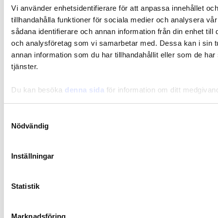
Vi använder enhetsidentifierare för att anpassa innehållet oc
tillhandahålla funktioner för sociala medier och analysera vår
Vatsan terveys
sådana identifierare och annan information från din enhet til
och analysföretag som vi samarbetar med. Dessa kan i sin 
Kuitujen rooli terveydelle ja elimistön tasapainolle
annan information som du har tillhandahållit eller som de har
tjänster.
Du kan besöka
denna sida
för information om ditt medgivan
Samtyckesval
Nödvändig
Inställningar
Statistik
Marknadsföring