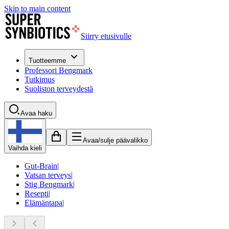
Skip to main content
Siirry etusivulle
Tuotteemme
Professori Bengmark
Tutkimus
Suoliston terveydestä
Avaa haku
Avaa/sulje päävalikko
Vaihda kieli
Gut-Brain
|
Vatsan terveys
|
Stig Bengmark
|
Resepti
|
Elämäntapa
|