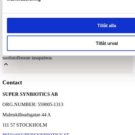
Tillåt alla
Synbiotic15 Daily
Tillåt urval
Synbiotic on ainutlaatuinen ja patentoitu koostumus, joka sisältää
runsaasti maitohappobakteereja ja ravintokuituja, jotka ylläpitävät
suolistoflooran tasapainoa.
15 miljardia maitohappobakteeria
Contact
5 uniikkia bakteerikantaa
SUPER SYNBIOTICS AB
4 grammaa gluteenittomia ravintokuituja
ORG.NUMBER: 559005-1313
Malmskillnadsgatan 44 A
111 57 STOCKHOLM