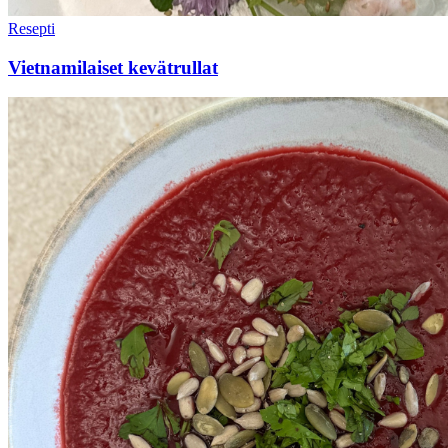
Resepti
Vietnamilaiset kevätrullat