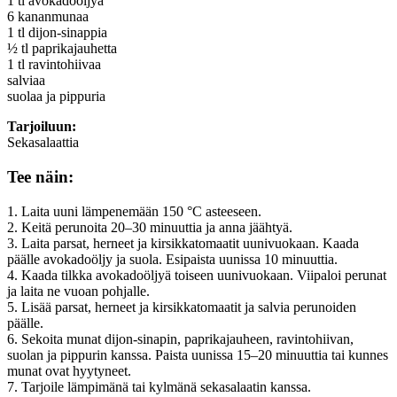
1 tl avokadoöljyä
6 kananmunaa
1 tl dijon-sinappia
½ tl paprikajauhetta
1 tl ravintohiivaa
salviaa
suolaa ja pippuria
Tarjoiluun:
Sekasalaattia
Tee näin:
1. Laita uuni lämpenemään 150 °C asteeseen.
2. Keitä perunoita 20–30 minuuttia ja anna jäähtyä.
3. Laita parsat, herneet ja kirsikkatomaatit uunivuokaan. Kaada
päälle avokadoöljy ja suola. Esipaista uunissa 10 minuuttia.
4. Kaada tilkka avokadoöljyä toiseen uunivuokaan. Viipaloi perunat
ja laita ne vuoan pohjalle.
5. Lisää parsat, herneet ja kirsikkatomaatit ja salvia perunoiden
päälle.
6. Sekoita munat dijon-sinapin, paprikajauheen, ravintohiivan,
suolan ja pippurin kanssa. Paista uunissa 15–20 minuuttia tai kunnes
munat ovat hyytyneet.
7. Tarjoile lämpimänä tai kylmänä sekasalaatin kanssa.