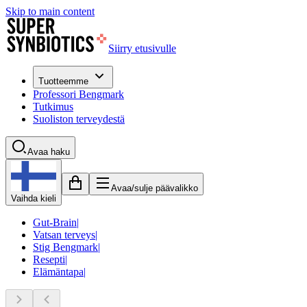
Skip to main content
Siirry etusivulle
Tuotteemme
Professori Bengmark
Tutkimus
Suoliston terveydestä
Avaa haku
Avaa/sulje päävalikko
Vaihda kieli
Gut-Brain
|
Vatsan terveys
|
Stig Bengmark
|
Resepti
|
Elämäntapa
|