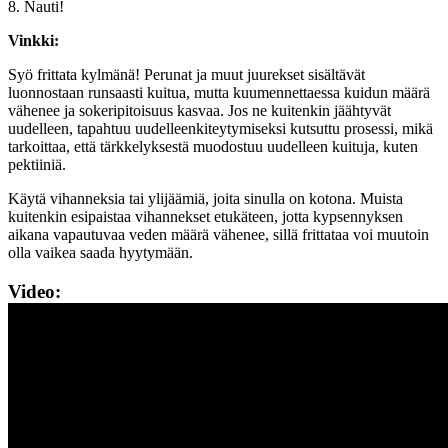
8. Nauti!
Vinkki:
Syö frittata kylmänä! Perunat ja muut juurekset sisältävät
luonnostaan runsaasti kuitua, mutta kuumennettaessa kuidun määrä
vähenee ja sokeripitoisuus kasvaa. Jos ne kuitenkin jäähtyvät
uudelleen, tapahtuu uudelleenkiteytymiseksi kutsuttu prosessi, mikä
tarkoittaa, että tärkkelyksestä muodostuu uudelleen kuituja, kuten
pektiiniä.
Käytä vihanneksia tai ylijäämiä, joita sinulla on kotona. Muista
kuitenkin esipaistaa vihannekset etukäteen, jotta kypsennyksen
aikana vapautuvaa veden määrä vähenee, sillä frittataa voi muutoin
olla vaikea saada hyytymään.
Video: