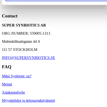
15 miljardia maitohappobakteeria
Contact
5 uniikkia bakteerikantaa
SUPER SYNBIOTICS AB
4 grammaa gluteenittomia ravintokuituja
ORG.NUMBER: 559005-1313
Malmskillnadsgatan 44 A
111 57 STOCKHOLM
INFO@SUPERSYNBIOTICS.SE
FAQ
Mikä Synbiotic on?
Meistä
Asiakaspalvelu
Myyntiehdot ja tietosuojakäytännöt