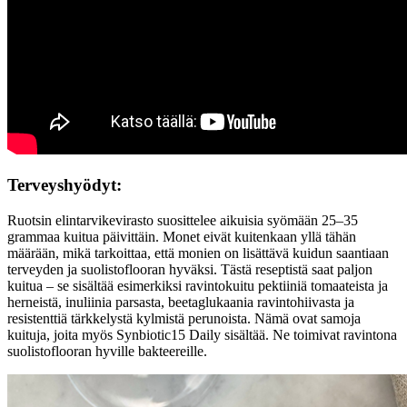
Terveyshyödyt:
Ruotsin elintarvikevirasto suosittelee aikuisia syömään 25–35
grammaa kuitua päivittäin. Monet eivät kuitenkaan yllä tähän
määrään, mikä tarkoittaa, että monien on lisättävä kuidun saantiaan
terveyden ja suolistoflooran hyväksi. Tästä reseptistä saat paljon
kuitua – se sisältää esimerkiksi ravintokuitu pektiiniä tomaateista ja
herneistä, inuliinia parsasta, beetaglukaania ravintohiivasta ja
resistenttiä tärkkelystä kylmistä perunoista. Nämä ovat samoja
kuituja, joita myös Synbiotic15 Daily sisältää. Ne toimivat ravintona
suolistoflooran hyville bakteereille.