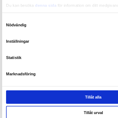
Du kan besöka
denna sida
för information om ditt medgivan
Samtyckesval
Nödvändig
Inställningar
Statistik
Marknadsföring
Synbiotic15 Daily
Tillåt alla
Synbiotic on ainutlaatuinen ja patentoitu koostumus, joka sisältää
runsaasti maitohappobakteereja ja ravintokuituja, jotka ylläpitävät
Tillåt urval
suolistoflooran tasapainoa.