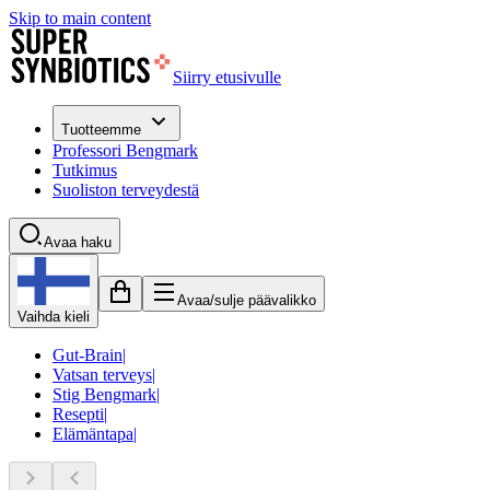
Skip to main content
Siirry etusivulle
Tuotteemme
Professori Bengmark
Tutkimus
Suoliston terveydestä
Avaa haku
Avaa/sulje päävalikko
Vaihda kieli
Gut-Brain
|
Vatsan terveys
|
Stig Bengmark
|
Resepti
|
Elämäntapa
|