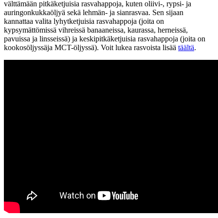
välttämään pitkäketjuisia rasvahappoja, kuten oliivi-, rypsi- ja
auringonkukkaöljyä sekä lehmän- ja sianrasvaa. Sen sijaan
kannattaa valita lyhytketjuisia rasvahappoja (joita on
kypsymättömissä vihreissä banaaneissa, kaurassa, herneissä,
pavuissa ja linsseissä) ja keskipitkäketjuisia rasvahappoja (joita on
kookosöljyssä
ja MCT-öljyssä). Voit lukea rasvoista lisää
täältä
.