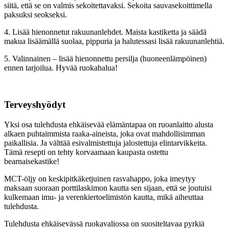
siitä, että se on valmis sekoitettavaksi. Sekoita sauvasekoittimella
paksuksi seokseksi.
4. Lisää hienonnetut rakuunanlehdet. Maista kastiketta ja säädä
makua lisäämällä suolaa, pippuria ja halutessasi lisää rakuunanlehtiä.
5. Valinnainen – lisää hienonnettu persilja (huoneenlämpöinen)
ennen tarjoilua. Hyvää ruokahalua!
Terveyshyödyt
Yksi osa tulehdusta ehkäisevää elämäntapaa on ruoanlaitto alusta
alkaen puhtaimmista raaka-aineista, joka ovat mahdollisimman
paikallisia. Ja välttää esivalmistettuja jalostettuja elintarvikkeita.
Tämä resepti on tehty korvaamaan kaupasta ostettu
bearnaisekastike!
MCT-öljy on keskipitkäketjuinen rasvahappo, joka imeytyy
maksaan suoraan porttilaskimon kautta sen sijaan, että se joutuisi
kulkemaan imu- ja verenkiertoelimistön kautta, mikä aiheuttaa
tulehdusta.
Tulehdusta ehkäisevässä ruokavaliossa on suositeltavaa pyrkiä