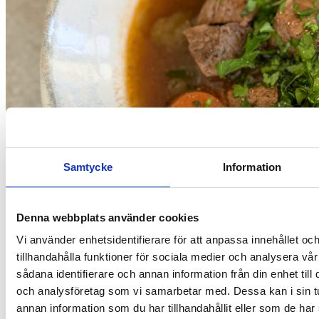
Samtycke
Information
Denna webbplats använder cookies
Vi använder enhetsidentifierare för att anpassa innehållet oc
Resepti
tillhandahålla funktioner för sociala medier och analysera vår
Pitkään haudutettu mausteinen lihapata
sådana identifierare och annan information från din enhet til
och analysföretag som vi samarbetar med. Dessa kan i sin 
annan information som du har tillhandahållit eller som de har