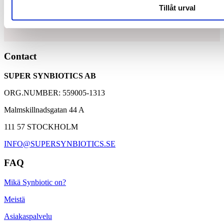
runsaasti maitohappobakteereja ja ravintokuituja, jotka ylläpitävät
Tillåt urval
suolistoflooran tasapainoa.
15 miljardia maitohappobakteeria
Contact
5 uniikkia bakteerikantaa
SUPER SYNBIOTICS AB
4 grammaa gluteenittomia ravintokuituja
ORG.NUMBER: 559005-1313
Malmskillnadsgatan 44 A
111 57 STOCKHOLM
INFO@SUPERSYNBIOTICS.SE
FAQ
Mikä Synbiotic on?
Meistä
Asiakaspalvelu