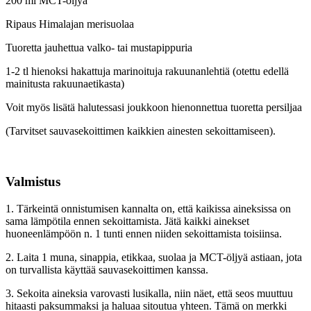
200 ml MCT-öljyä
Ripaus Himalajan merisuolaa
Tuoretta jauhettua valko- tai mustapippuria
1-2 tl hienoksi hakattuja marinoituja rakuunanlehtiä (otettu edellä
mainitusta rakuunaetikasta)
Voit myös lisätä halutessasi joukkoon hienonnettua tuoretta persiljaa
(Tarvitset sauvasekoittimen kaikkien ainesten sekoittamiseen).
Valmistus
1. Tärkeintä onnistumisen kannalta on, että kaikissa aineksissa on
sama lämpötila ennen sekoittamista. Jätä kaikki ainekset
huoneenlämpöön n. 1 tunti ennen niiden sekoittamista toisiinsa.
2. Laita 1 muna, sinappia, etikkaa, suolaa ja MCT-öljyä astiaan, jota
on turvallista käyttää sauvasekoittimen kanssa.
3. Sekoita aineksia varovasti lusikalla, niin näet, että seos muuttuu
hitaasti paksummaksi ja haluaa sitoutua yhteen. Tämä on merkki