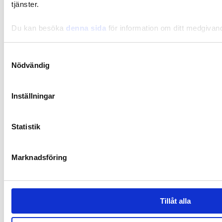
tjänster.
Du kan besöka
denna sida
för information om ditt medgivan
Samtyckesval
Nödvändig
Inställningar
Statistik
Marknadsföring
Synbiotic15 Daily
Tillåt alla
Synbiotic on ainutlaatuinen ja patentoitu koostumus, joka sisältää