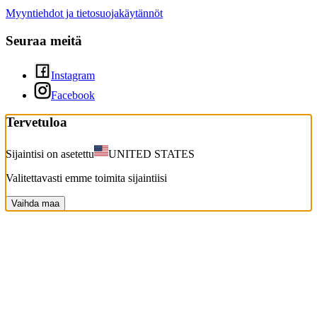
Myyntiehdot ja tietosuojakäytännöt
Seuraa meitä
Instagram
Facebook
Tervetuloa
Sijaintisi on asetettu
UNITED STATES
Valitettavasti emme toimita sijaintiisi
Vaihda maa