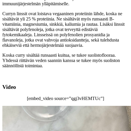
immuunijärjestelmän ylläpitämiselle.
Curryn linssit ovat loistava vegaaninen proteiinin lähde, koska ne
sisältävät yli 25 % proteiinia. Ne sisältävät myös runsaasti B-
vitamiinia, magnesiumia, sinkkiä, kaliumia ja rautaa. Lisäksi linssit
sisältävät polyfenoleja, jotka ovat terveyttä edistäviä
fytokemikaaleja. Linsseissä on polyfenolien prosyanidia ja
flavanoleja, jotka ovat vahvoja antioksidantteja, sekä tulehdusta
ehkäiseviä että hermojärjestelmää suojaavia.
Koska curry sisältää runsaasti kuitua, se tukee suolistoflooraa.
Yhdessä riittävän veden saannin kanssa se tukee myös suoliston
säännöllistä toimintaa.
Video
[embed_video source=”qgj3vHEMTUc”]