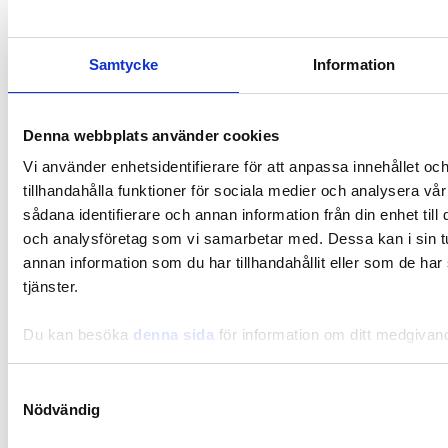
Samtycke
Information
Denna webbplats använder cookies
Vi använder enhetsidentifierare för att anpassa innehållet oc
tillhandahålla funktioner för sociala medier och analysera vår
sådana identifierare och annan information från din enhet til
och analysföretag som vi samarbetar med. Dessa kan i sin 
Resepti
annan information som du har tillhandahållit eller som de har
Pitkään haudutettu mausteinen lihapata
tjänster.
Du kan besöka
denna sida
för information om ditt medgivan
Samtyckesval
Nödvändig