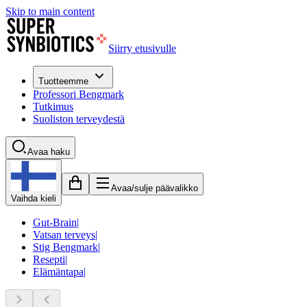
Skip to main content
Siirry etusivulle
Tuotteemme
Professori Bengmark
Tutkimus
Suoliston terveydestä
Avaa haku
Avaa/sulje päävalikko
Vaihda kieli
Gut-Brain
|
Vatsan terveys
|
Stig Bengmark
|
Resepti
|
Elämäntapa
|