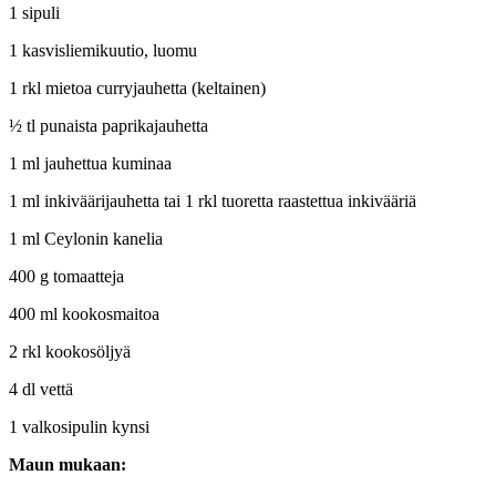
1 sipuli
1 kasvisliemikuutio, luomu
1 rkl mietoa curryjauhetta (keltainen)
½ tl punaista paprikajauhetta
1 ml jauhettua kuminaa
1 ml inkiväärijauhetta tai 1 rkl tuoretta raastettua inkivääriä
1 ml Ceylonin kanelia
400 g tomaatteja
400 ml kookosmaitoa
2 rkl kookosöljyä
4 dl vettä
1 valkosipulin kynsi
Maun mukaan: