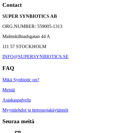
15 miljardia maitohappobakteeria
Contact
5 uniikkia bakteerikantaa
SUPER SYNBIOTICS AB
4 grammaa gluteenittomia ravintokuituja
ORG.NUMBER: 559005-1313
Malmskillnadsgatan 44 A
111 57 STOCKHOLM
INFO@SUPERSYNBIOTICS.SE
FAQ
Mikä Synbiotic on?
Meistä
Asiakaspalvelu
Myyntiehdot ja tietosuojakäytännöt
Seuraa meitä