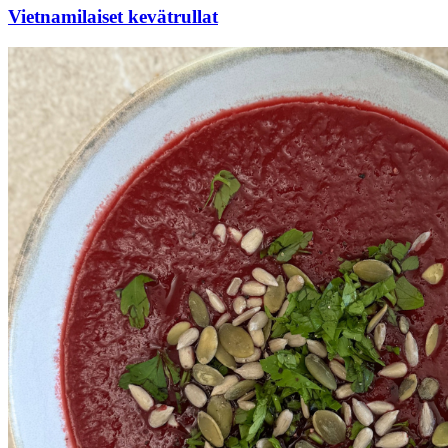
Vietnamilaiset kevätrullat