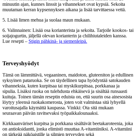
minuutin ajan, kunnes linssit ja vihannekset ovat kypsiä. Sekoita
muutaman kerran kypsennyksen aikana ja lisää tarvittaessa vettä.
5. Lisää limen mehua ja suolaa maun mukaan.
6. Valinnainen: Lisää osa korianterista ja sekoita. Tarjoile kookos- tai
soijajogurtin, jäljellä olevan korianterin ja chilihiutaleiden kanssa.
Lue resepti –
Stigin pähkinä- ja siemenleipä.
Terveyshyödyt
Tämä on lämmittävä, vegaaninen, maidoton, gluteeniton ja edullinen
syksyinen pataruoka. Se on täydellinen tapa hyödyntää satokauden
vihanneksia, kuten kurpitsaa tai myskikurpitsaa, porkkanaa ja
sipulia. Lisäksi ruoka on tulehdusta ehkäisevä ja sisältää runsaasti
kuituja. Toinen tämän reseptin eduista on, että suurin osa ainesosista
löytyy yleensä ruokakomerosta, joten voit valmistaa sitä lyhyellä
varoitusajalla käymättä kaupassa. Vinkki: Ota sitä mukaan
seuraavan päivän ravitsevaksi työpaikkalounaaksi.
Kirkkaanväriset kurpitsa ja porkkana sisältävät beetakaroteenia, joka
on antioksidantti, jonka elimistö muuttaa A-vitamiiniksi. A-vitamiini
on tärkeää näköaistille ja silmien terveyden sekä