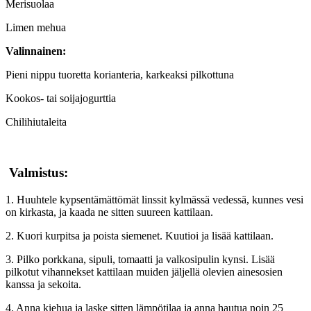
Merisuolaa
Limen mehua
Valinnainen:
Pieni nippu tuoretta korianteria, karkeaksi pilkottuna
Kookos- tai soijajogurttia
Chilihiutaleita
Valmistus:
1. Huuhtele kypsentämättömät linssit kylmässä vedessä, kunnes vesi
on kirkasta, ja kaada ne sitten suureen kattilaan.
2. Kuori kurpitsa ja poista siemenet. Kuutioi ja lisää kattilaan.
3. Pilko porkkana, sipuli, tomaatti ja valkosipulin kynsi. Lisää
pilkotut vihannekset kattilaan muiden jäljellä olevien ainesosien
kanssa ja sekoita.
4. Anna kiehua ja laske sitten lämpötilaa ja anna hautua noin 25