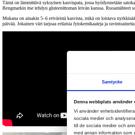
Tämä on lämmittävä syksyinen kasvispata, jossa hyödynnetään satokaude
Bengmarkin itse tehdyn gluteenittoman leivän kanssa. Ruoantähteet so
Mukana on ainakin 5–6 eriväristä kasvista, mikä on loistava nyrkkisäänt
päivää. Jokainen väri tarjoaa erilaisia fytokemikaaleja ja ravintoaineit
Samtycke
Denna webbplats använder 
Vi använder enhetsidentifierar
sociala medier och analysera 
till de sociala medier och a
med annan information som du 