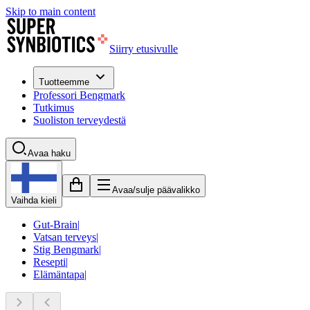
Skip to main content
Siirry etusivulle
Tuotteemme
Professori Bengmark
Tutkimus
Suoliston terveydestä
Avaa haku
Avaa/sulje päävalikko
Vaihda kieli
Gut-Brain
|
Vatsan terveys
|
Stig Bengmark
|
Resepti
|
Elämäntapa
|