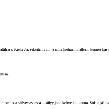
attilassa. Kiehauta, sekoita hyvin ja anna kiehua hiljalleen, kunnes kas
 kanssa.
lmistetussa säilytysastiassa – säilyy jopa kolme kuukautta. Sulata jääkaap