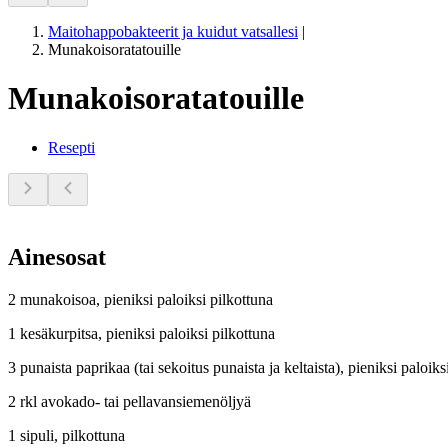
Maitohappobakteerit ja kuidut vatsallesi
|
Munakoisoratatouille
Munakoisoratatouille
Resepti
Ainesosat
2 munakoisoa,
pieniksi paloiksi pilkottuna
1 kesäkurpitsa, pieniksi paloiksi pilkottuna
3 punaista paprikaa (tai sekoitus punaista ja keltaista)
, pieniksi paloiks
2 rkl avokado- tai pellavansiemenöljyä
1 sipuli,
pilkottuna