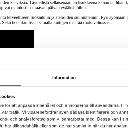
n kasviksia. Täydellistä sellaisenaan tai lisukkeena kanan tai lihan kan
pivat mainiosti seuraavan päivän evääksi töihin.
ö terveelliseen ruokailuun ja aterioiden suunnitteluun. Pyri syömään mon
a. Sekä tietenkin lisäät samalla kuitujen määrää ruokavaliossasi.
Information
cookies
e för att anpassa innehållet och annonserna till användarna, tillh
vår trafik. Vi vidarebefordrar även sådana identifierare och anna
nnons- och analysföretag som vi samarbetar med. Dessa kan i sin
har tillhandahållit eller som de har samlat in när du har använt 