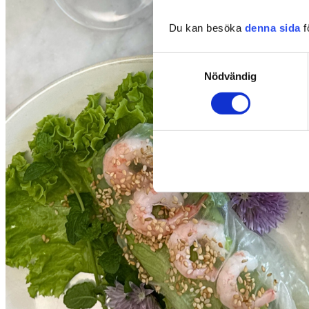
Du kan besöka
denna sida
f
Samtyckesval
Nödvändig