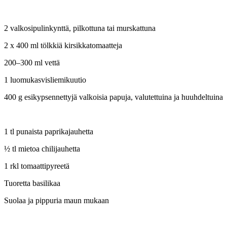
2 valkosipulinkynttä, pilkottuna tai murskattuna
2 x 400 ml tölkkiä kirsikkatomaatteja
200–300 ml vettä
1 luomukasvisliemikuutio
400 g esikypsennettyjä valkoisia papuja, valutettuina ja huuhdeltuina
1 tl punaista paprikajauhetta
½ tl mietoa chilijauhetta
1 rkl tomaattipyreetä
Tuoretta basilikaa
Suolaa ja pippuria maun mukaan