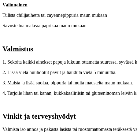
Valinnainen
Tulista chilijauhetta tai cayennepippuria maun mukaan
Savustettua makeaa paprikaa maun mukaan
Valmistus
1. Sekoita kaikki ainekset papuja lukuun ottamatta suuressa, syvässä k
2. Lisää vielä huuhdotut pavut ja hauduta vielä 5 minuuttia.
3. Maista ja lisää suolaa, pippuria tai muita mausteita maun mukaan.
4. Tarjoile lihan tai kanan, kukkakaaliriisin tai gluteenittoman leivän
Vinkit ja terveyshyödyt
Valmista iso annos ja pakasta lasista tai ruostumattomasta teräksestä va