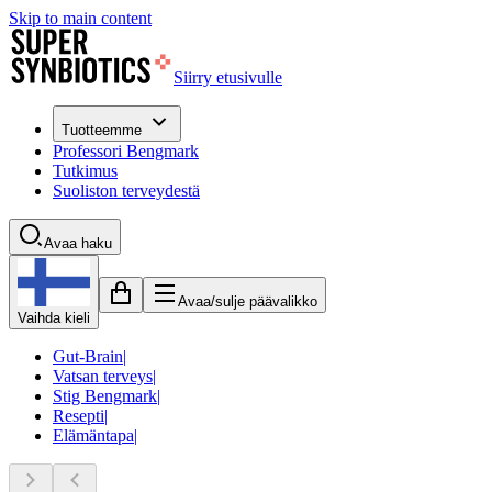
Skip to main content
Siirry etusivulle
Tuotteemme
Professori Bengmark
Tutkimus
Suoliston terveydestä
Avaa haku
Avaa/sulje päävalikko
Vaihda kieli
Gut-Brain
|
Vatsan terveys
|
Stig Bengmark
|
Resepti
|
Elämäntapa
|