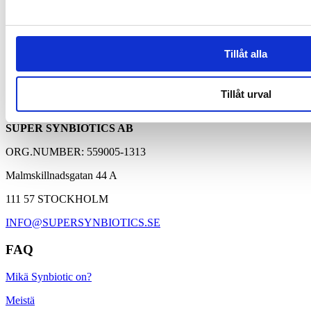
Synbiotic on ainutlaatuinen ja patentoitu koostumus, joka sisältää
runsaasti maitohappobakteereja ja ravintokuituja, jotka ylläpitävät
suolistoflooran tasapainoa.
Tillåt alla
15 miljardia maitohappobakteeria
Tillåt urval
Contact
5 uniikkia bakteerikantaa
SUPER SYNBIOTICS AB
4 grammaa gluteenittomia ravintokuituja
ORG.NUMBER: 559005-1313
Malmskillnadsgatan 44 A
111 57 STOCKHOLM
INFO@SUPERSYNBIOTICS.SE
FAQ
Mikä Synbiotic on?
Meistä