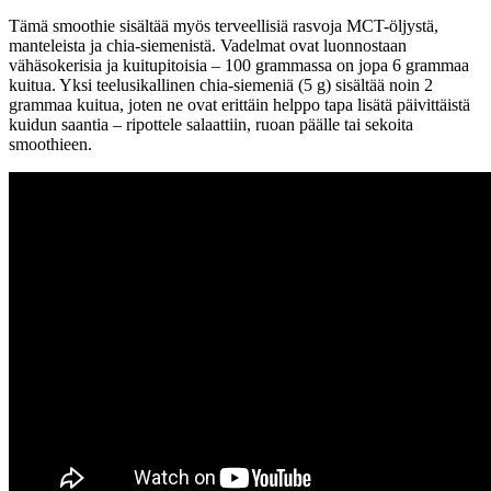
Tämä smoothie sisältää myös terveellisiä rasvoja MCT-öljystä,
manteleista ja chia-siemenistä.
Vadelmat ovat luonnostaan
vähäsokerisia ja kuitupitoisia – 100 grammassa on jopa 6 grammaa
kuitua. Yksi teelusikallinen chia-siemeniä (5 g) sisältää noin 2
grammaa kuitua, joten ne ovat erittäin helppo tapa lisätä päivittäistä
kuidun saantia – ripottele salaattiin, ruoan päälle tai sekoita
smoothieen.