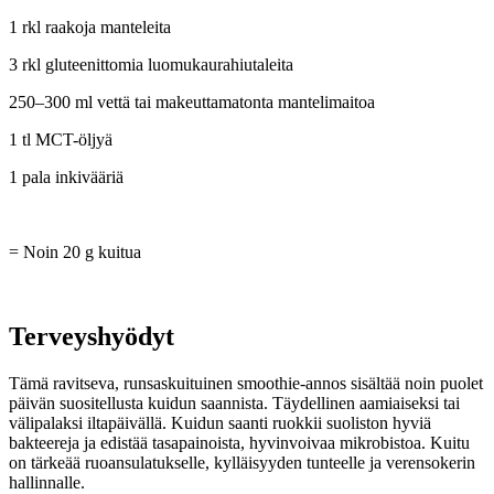
1 rkl raakoja manteleita
3 rkl gluteenittomia luomukaurahiutaleita
250–300 ml vettä tai makeuttamatonta mantelimaitoa
1 tl MCT-öljyä
1 pala inkivääriä
= Noin 20 g kuitua
Terveyshyödyt
Tämä ravitseva, runsaskuituinen smoothie-annos sisältää noin puolet
päivän suositellusta kuidun saannista. Täydellinen aamiaiseksi tai
välipalaksi iltapäivällä. Kuidun saanti ruokkii suoliston hyviä
bakteereja ja edistää tasapainoista, hyvinvoivaa mikrobistoa.
Kuitu
on tärkeää ruoansulatukselle, kylläisyyden tunteelle ja verensokerin
hallinnalle.