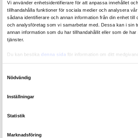
Vi använder enhetsidentifierare för att anpassa innehållet oc
tillhandahålla funktioner för sociala medier och analysera vår
sådana identifierare och annan information från din enhet til
och analysföretag som vi samarbetar med. Dessa kan i sin 
annan information som du har tillhandahållit eller som de har
tjänster.
Du kan besöka
denna sida
för information om ditt medgivan
Samtyckesval
Nödvändig
Inställningar
Statistik
Synbiotic15 Daily
Marknadsföring