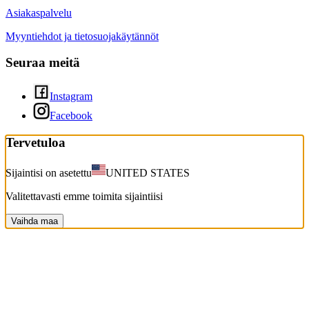
Asiakaspalvelu
Myyntiehdot ja tietosuojakäytännöt
Seuraa meitä
Instagram
Facebook
Tervetuloa
Sijaintisi on asetettu
UNITED STATES
Valitettavasti emme toimita sijaintiisi
Vaihda maa