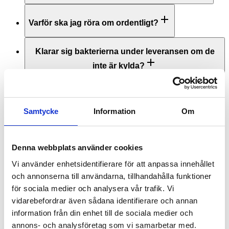
Varför ska jag röra om ordentligt?
Klarar sig bakterierna under leveransen om de
inte är kylda?
Kan jag äta synbiotic i kombination med
läkemedel?
Samtycke
Information
Om
Kan man få reaktioner i början?
Denna webbplats använder cookies
Vi använder enhetsidentifierare för att anpassa innehållet
Innehåller produkten gluten eller mjölk?
och annonserna till användarna, tillhandahålla funktioner
för sociala medier och analysera vår trafik. Vi
vidarebefordrar även sådana identifierare och annan
Hur ska Synbiotic förvaras?
information från din enhet till de sociala medier och
annons- och analysföretag som vi samarbetar med.