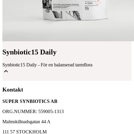
Synbiotic15 Daily
Synbiotic15 Daily - För en balanserad tarmflora
Mjölksyrabakterier & Fibrer för en balanserad tarmflora
Kontakt
Välbeprövat kosttillskott med över 30 000 kunder
SUPER SYNBIOTICS AB
Baserad på 25 års forskning med Synbiotic 2000
ORG.NUMMER: 559005-1313
Malmskillnadsgatan 44 A
111 57 STOCKHOLM