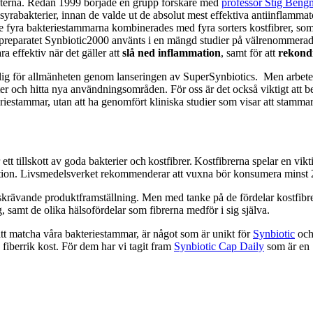
kterna. Redan 1999 började en grupp forskare med
professor Stig Beng
syrabakterier, innan de valde ut de absolut mest effektiva antiinflamma
De fyra bakteriestammarna kombinerades med fyra sorters kostfibrer, so
spreparatet Synbiotic2000 använts i en mängd studier på välrenommerade
a effektiv när det gäller att
slå ned inflammation
, samt för att
rekond
änglig för allmänheten genom lanseringen av SuperSynbiotics.
Men arbetet
er och hitta nya användningsområden. För oss är det också viktigt att b
riestammar, utan att ha genomfört kliniska studier som visar att stamma
ett tillskott av goda bakterier och kostfibrer. Kostfibrerna spelar en vikti
nktion. Livsmedelsverket rekommenderar att vuxna bör konsumera minst
dskrävande produktframställning. Men med tanke på de fördelar kostfibrer 
g, samt de olika hälsofördelar som fibrerna medför i sig själva.
 att matcha våra bakteriestammar, är något som är unikt för
Synbiotic
och 
 fiberrik kost. För dem har vi tagit fram
Synbiotic Cap Daily
som är en 