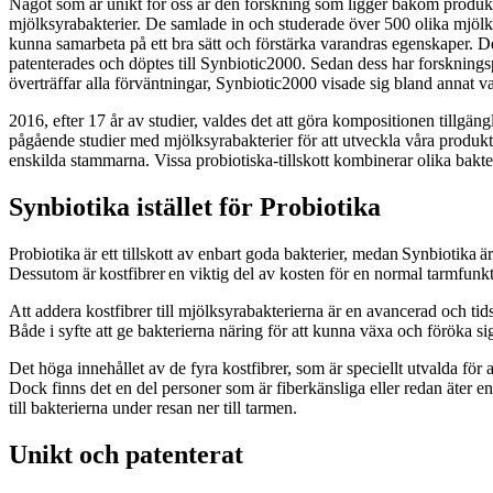
Något som är unikt för oss är den forskning som ligger bakom produ
mjölksyrabakterier. De samlade in och studerade över 500 olika mjölk
kunna samarbeta på ett bra sätt och förstärka varandras egenskaper. 
patenterades och döptes till Synbiotic2000. Sedan dess har forskning
överträffar alla förväntningar, Synbiotic2000 visade sig bland annat var
2016, efter 17 år av studier, valdes det att göra kompositionen tillg
pågående studier med mjölksyrabakterier för att utveckla våra produkt
enskilda stammarna. Vissa probiotiska-tillskott kombinerar olika bakte
Synbiotika istället för Probiotika
Probiotika är ett tillskott av enbart goda bakterier, medan Synbiotika är 
Dessutom är kostfibrer en viktig del av kosten för en normal tarmfu
Att addera kostfibrer till mjölksyrabakterierna är en avancerad och ti
Både i syfte att ge bakterierna näring för att kunna växa och föröka si
Det höga innehållet av de fyra kostfibrer, som är speciellt utvalda för
Dock finns det en del personer som är fiberkänsliga eller redan äter en
till bakterierna under resan ner till tarmen.
Unikt och patenterat