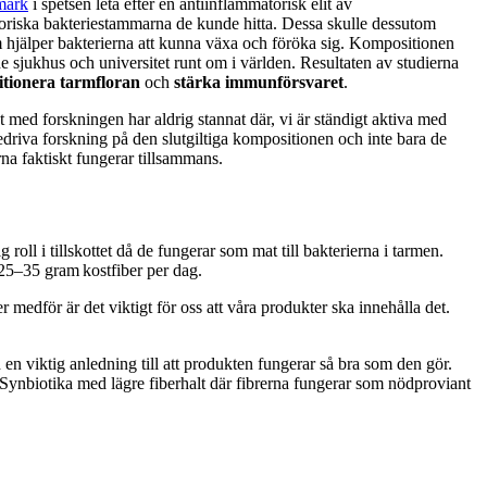
mark
i spetsen leta efter en antiinflammatorisk elit av
toriska bakteriestammarna de kunde hitta. Dessa skulle dessutom
m hjälper bakterierna att kunna växa och föröka sig. Kompositionen
 sjukhus och universitet runt om i världen. Resultaten av studierna
itionera tarmfloran
och
stärka immunförsvaret
.
 med forskningen har aldrig stannat där, vi är ständigt aktiva med
edriva forskning på den slutgiltiga kompositionen och inte bara de
rna faktiskt fungerar tillsammans.
g roll i tillskottet då de fungerar som mat till bakterierna i tarmen.
 25–35 gram kostfiber per dag.
medför är det viktigt för oss att våra produkter ska innehålla det.
en viktig anledning till att produkten fungerar så bra som den gör.
Synbiotika med lägre fiberhalt där fibrerna fungerar som nödproviant