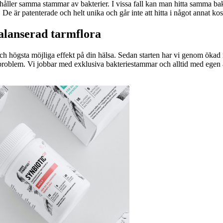
ehåller samma stammar av bakterier. I vissa fall kan man hitta samma bakte
e är patenterade och helt unika och går inte att hitta i något annat kost
balanserad tarmflora
ch högsta möjliga effekt på din hälsa.
Sedan starten har vi genom ökad m
problem.
Vi jobbar med exklusiva bakteriestammar och alltid med egen akt