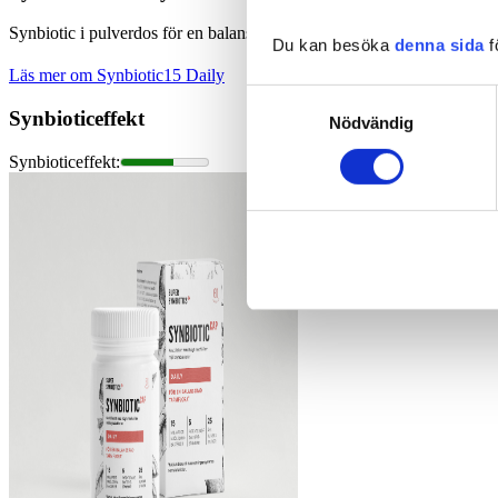
Synbiotic i pulverdos för en balanserad tarmflora.
Du kan besöka
denna sida
f
Läs mer om Synbiotic15 Daily
Samtyckesval
Synbioticeffekt
Nödvändig
Synbioticeffekt
: