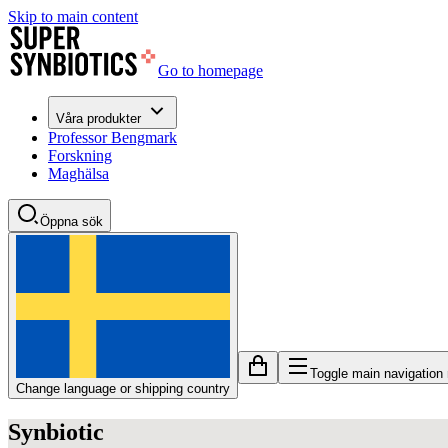
Skip to main content
Go to homepage
Våra produkter
Professor Bengmark
Forskning
Maghälsa
Öppna sök
Toggle main navigation
Change language or shipping country
Synbiotic