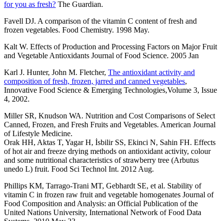
for you as fresh?
The Guardian.
Favell DJ. A comparison of the vitamin C content of fresh and
frozen vegetables. Food Chemistry. 1998 May.
Kalt W. Effects of Production and Processing Factors on Major Fruit
and Vegetable Antioxidants Journal of Food Science. 2005 Jan
Karl J. Hunter, John M. Fletcher,
The antioxidant activity and
composition of fresh, frozen, jarred and canned vegetables
,
Innovative Food Science & Emerging Technologies,Volume 3, Issue
4, 2002.
Miller SR, Knudson WA. Nutrition and Cost Comparisons of Select
Canned, Frozen, and Fresh Fruits and Vegetables. American Journal
of Lifestyle Medicine.
Orak HH, Aktas T, Yagar H, İsbilir SS, Ekinci N, Sahin FH. Effects
of hot air and freeze drying methods on antioxidant activity, colour
and some nutritional characteristics of strawberry tree (Arbutus
unedo L) fruit. Food Sci Technol Int. 2012 Aug.
Phillips KM, Tarrago-Trani MT, Gebhardt SE, et al. Stability of
vitamin C in frozen raw fruit and vegetable homogenates Journal of
Food Composition and Analysis: an Official Publication of the
United Nations University, International Network of Food Data