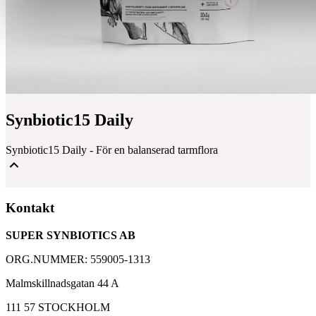
Synbiotic15 Daily
Synbiotic15 Daily - För en balanserad tarmflora
Mjölksyrabakterier & Fibrer för en balanserad tarmflora
Kontakt
Välbeprövat kosttillskott med över 30 000 kunder
SUPER SYNBIOTICS AB
Baserad på 25 års forskning med Synbiotic 2000
ORG.NUMMER: 559005-1313
Malmskillnadsgatan 44 A
111 57 STOCKHOLM