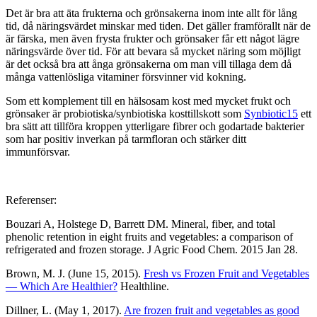
Det är bra att äta frukterna och grönsakerna inom inte allt för lång
tid, då näringsvärdet minskar med tiden. Det gäller framförallt när de
är färska, men även frysta frukter och grönsaker får ett något lägre
näringsvärde över tid. För att bevara så mycket näring som möjligt
är det också bra att ånga grönsakerna om man vill tillaga dem då
många vattenlösliga vitaminer försvinner vid kokning.
Som ett komplement till en hälsosam kost med mycket frukt och
grönsaker är probiotiska/synbiotiska kosttillskott som
Synbiotic15
ett
bra sätt att tillföra kroppen ytterligare fibrer och godartade bakterier
som har positiv inverkan på tarmfloran och stärker ditt
immunförsvar.
Referenser:
Bouzari A, Holstege D, Barrett DM. Mineral, fiber, and total
phenolic retention in eight fruits and vegetables: a comparison of
refrigerated and frozen storage. J Agric Food Chem. 2015 Jan 28.
Brown, M. J. (June 15, 2015).
Fresh vs Frozen Fruit and Vegetables
— Which Are Healthier?
Healthline.
Dillner, L. (May 1, 2017).
Are frozen fruit and vegetables as good