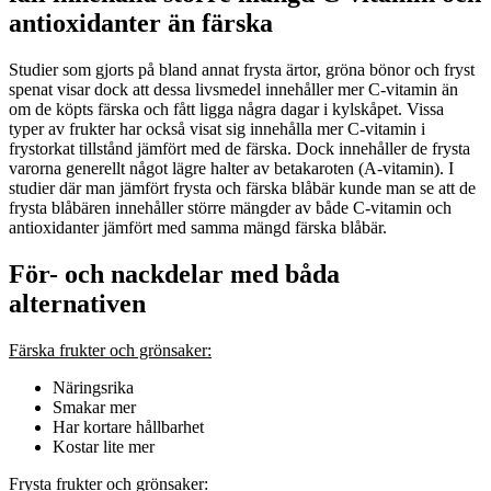
antioxidanter än färska
Studier som gjorts på bland annat frysta ärtor, gröna bönor och fryst
spenat visar dock att dessa livsmedel innehåller mer C-vitamin än
om de köpts färska och fått ligga några dagar i kylskåpet. Vissa
typer av frukter har också visat sig innehålla mer C-vitamin i
frystorkat tillstånd jämfört med de färska. Dock innehåller de frysta
varorna generellt något lägre halter av betakaroten (A-vitamin). I
studier där man jämfört frysta och färska blåbär kunde man se att de
frysta blåbären innehåller större mängder av både C-vitamin och
antioxidanter jämfört med samma mängd färska blåbär.
För- och nackdelar med båda
alternativen
Färska frukter och grönsaker:
Näringsrika
Smakar mer
Har kortare hållbarhet
Kostar lite mer
Frysta frukter och grönsaker: