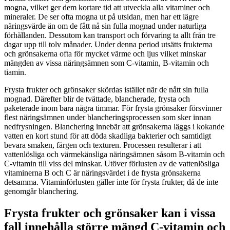
mogna, vilket ger dem kortare tid att utveckla alla vitaminer och
mineraler. De ser ofta mogna ut på utsidan, men har ett lägre
näringsvärde än om de fått nå sin fulla mognad under naturliga
förhållanden. Dessutom kan transport och förvaring ta allt från tre
dagar upp till tolv månader. Under denna period utsätts frukterna
och grönsakerna ofta för mycket värme och ljus vilket minskar
mängden av vissa näringsämnen som C-vitamin, B-vitamin och
tiamin.
Frysta frukter och grönsaker skördas istället när de nått sin fulla
mognad. Därefter blir de tvättade, blancherade, frysta och
paketerade inom bara några timmar. För frysta grönsaker försvinner
flest näringsämnen under blancheringsprocessen som sker innan
nedfrysningen. Blanchering innebär att grönsakerna läggs i kokande
vatten en kort stund för att döda skadliga bakterier och samtidigt
bevara smaken, färgen och texturen. Processen resulterar i att
vattenlösliga och värmekänsliga näringsämnen såsom B-vitamin och
C-vitamin till viss del minskar. Utöver förlusten av de vattenlösliga
vitaminerna B och C är näringsvärdet i de frysta grönsakerna
detsamma. Vitaminförlusten gäller inte för frysta frukter, då de inte
genomgår blanchering.
Frysta frukter och grönsaker kan i vissa
fall innehålla större mängd C-vitamin och