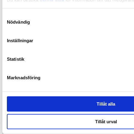
Samtyckesval
Nödvändig
Kost
Magnesium och D-vitamin – vad forskningen visar
Inställningar
om deras samspel
Statistik
Marknadsföring
Tillåt alla
Tillåt urval