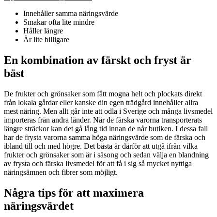
Innehåller samma näringsvärde
Smakar ofta lite mindre
Håller längre
Är lite billigare
En kombination av färskt och fryst är
bäst
De frukter och grönsaker som fått mogna helt och plockats direkt
från lokala gårdar eller kanske din egen trädgård innehåller allra
mest näring. Men allt går inte att odla i Sverige och många livsmedel
importeras från andra länder. När de färska varorna transporterats
längre sträckor kan det gå lång tid innan de når butiken. I dessa fall
har de frysta varorna samma höga näringsvärde som de färska och
ibland till och med högre. Det bästa är därför att utgå ifrån vilka
frukter och grönsaker som är i säsong och sedan välja en blandning
av frysta och färska livsmedel för att få i sig så mycket nyttiga
näringsämnen och fibrer som möjligt.
Några tips för att maximera
näringsvärdet