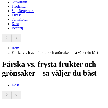
Gut-Brain
|
Produkter
|
Stig Bengmark
|
Livsstil
|
Tarmfloran
|
Kost
|
Recept
|
Hem
|
Färska vs. frysta frukter och grönsaker – så väljer du bäst
Färska vs. frysta frukter och
grönsaker – så väljer du bäst
Kost