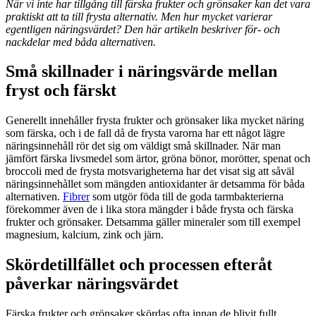
När vi inte har tillgång till färska frukter och grönsaker kan det vara
praktiskt att ta till frysta alternativ. Men hur mycket varierar
egentligen näringsvärdet? Den här artikeln beskriver för- och
nackdelar med båda alternativen.
Små skillnader i näringsvärde mellan
fryst och färskt
Generellt innehåller frysta frukter och grönsaker lika mycket näring
som färska, och i de fall då de frysta varorna har ett något lägre
näringsinnehåll rör det sig om väldigt små skillnader. När man
jämfört färska livsmedel som ärtor, gröna bönor, morötter, spenat och
broccoli med de frysta motsvarigheterna har det visat sig att såväl
näringsinnehållet som mängden antioxidanter är detsamma för båda
alternativen.
Fibrer
som utgör föda till de goda tarmbakterierna
förekommer även de i lika stora mängder i både frysta och färska
frukter och grönsaker. Detsamma gäller mineraler som till exempel
magnesium, kalcium, zink och järn.
Skördetillfället och processen efteråt
påverkar näringsvärdet
Färska frukter och grönsaker skördas ofta innan de blivit fullt