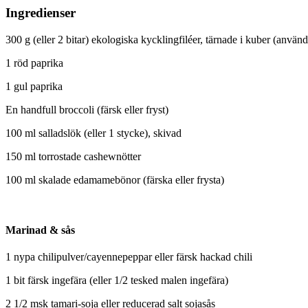
Ingredienser
300 g (eller 2 bitar) ekologiska kycklingfiléer, tärnade i kuber (använd
1 röd paprika
1 gul paprika
En handfull broccoli (färsk eller fryst)
100 ml salladslök (eller 1 stycke), skivad
150 ml torrostade cashewnötter
100 ml skalade edamamebönor (färska eller frysta)
Marinad & sås
1 nypa chilipulver/cayennepeppar eller färsk hackad chili
1 bit färsk ingefära (eller 1/2 tesked malen ingefära)
2 1/2 msk tamari-soja eller reducerad salt sojasås