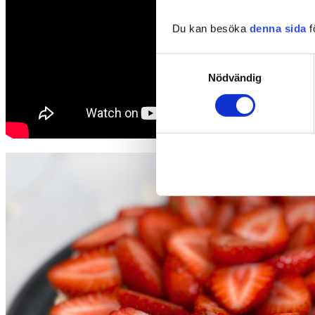
Du kan besöka
denna sida
f
Samtyckesval
Nödvändig