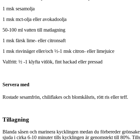
1 msk sesamolja
1 msk mct-olja eller avokadoolja
50-100 ml vatten till matlagning
1 msk färsk lime- eller citronsaft
1 msk risvinäger eller/och ½-1 msk citron- eller limejuice
Valfritt: ½ -1 klyfta vitlök, fint hackad eller pressad
Servera med
Rostade sesamfrön, chiliflakes och blomkålsris, rött ris eller teff.
Tillagning
Blanda såsen och marinera kycklingen medan du förbereder grönsakerna 
sjuda i cirka 6-10 minuter tills kycklingen är genomstekt till 80%. Till