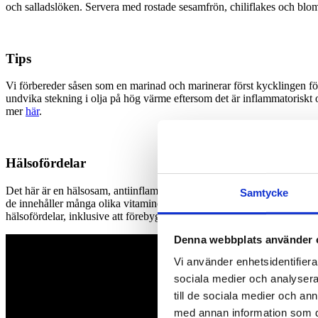
och salladslöken. Servera med rostade sesamfrön, chiliflakes och blomkål
Tips
Vi förbereder såsen som en marinad och marinerar först kycklingen för 
undvika stekning i olja på hög värme eftersom det är inflammatoriskt 
mer
här
.
Hälsofördelar
Det här är en hälsosam, antiinflammatorisk variant av den klassiska 
Samtycke
de innehåller många olika vitaminer och antioxidanter samt mycket fibr
hälsofördelar, inklusive att förebygga infektioner med sina antimikrob
Denna webbplats använder 
Vi använder enhetsidentifierar
sociala medier och analysera 
till de sociala medier och a
med annan information som du 