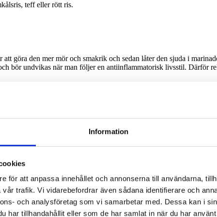
sris, teff eller rött ris.
att göra den mer mör och smakrik och sedan låter den sjuda i marinaden t
och bör undvikas när man följer en antiinflammatorisk livsstil. Därför r
thailändska rätten kyckling med cashewnötter! Receptet innehåller en 
Information
er. Broccoli och blomkål hjälper till exempel båda till att minska infl
iella egenskaper.
cookies
e för att anpassa innehållet och annonserna till användarna, tillh
vår trafik. Vi vidarebefordrar även sådana identifierare och anna
nnons- och analysföretag som vi samarbetar med. Dessa kan i sin
har tillhandahållit eller som de har samlat in när du har använt 