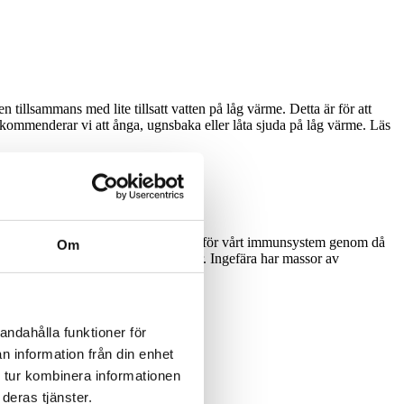
illsammans med lite tillsatt vatten på låg värme. Detta är för att
ekommenderar vi att ånga, ugnsbaka eller låta sjuda på låg värme. Läs
mix av färgglada grönsaker som är bra för vårt immunsystem genom då
Om
ammation och innehåller antioxidanter. Ingefära har massor av
andahålla funktioner för
n information från din enhet
 tur kombinera informationen
deras tjänster.