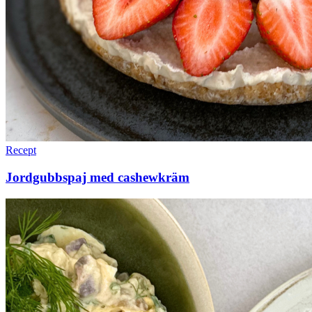
Recept
Jordgubbspaj med cashewkräm