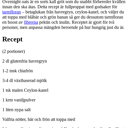
Overnight oats är en sorts kall gröt som du snabbt förbereder kvällen
innan den ska ätas. Detta recept är fullproppat med godsaker för
tarmfloran
– betaglukan från havregryn, ceylon-kanel, och väljer du
att toppa med blåbär och grön banan så ger du dessutom tarmfloran
en boost av
fibrerna
pektin och inulin. Receptet är gjort för två
personer, men anpassa mängden beroende på hur hungrig just du är.
Recept
(2 portioner)
2 dl glutenfria havregryn
1-2 msk chiafrön
3-4 dl växtbaserad mjölk
1 tsk malen Ceylon-kanel
1 krm vaniljpulver
1 liten nypa salt
Valfria nötter, bär och frön att toppa med