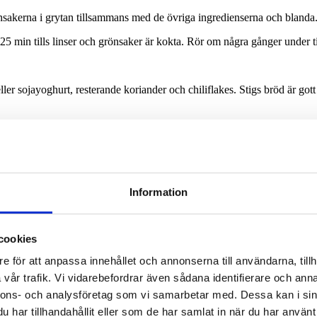
önsakerna i grytan tillsammans med de övriga ingredienserna och blanda
25 min tills linser och grönsaker är kokta. Rör om några gånger under til
ller sojayoghurt, resterande koriander och chiliflakes. Stigs bröd är gott 
 pumpan och moroten innehåller betakaroten, en antioxidant som kroppen 
Information
m de innehåller mer än 25 % protein. De är också rika på vitamin B, magn
lavanoler som finns i linser är starka antioxidanter, och är både antiin
cookies
ammans med ett tillräckligt vattenintag stödjer det också en regelbunden
e för att anpassa innehållet och annonserna till användarna, tillh
 linserna, har lång hållbarhet. Det gör att de lätta att förvara hemma och
vår trafik. Vi vidarebefordrar även sådana identifierare och anna
nnons- och analysföretag som vi samarbetar med. Dessa kan i sin
har tillhandahållit eller som de har samlat in när du har använt 