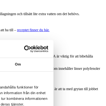
.
lagningen och tillsätt lite extra vatten om det behövs.
att ha till –
receptet finner du här.
omvandlar till vitamin A. Vitamin A är viktig för att bibehålla
Om
esium, zink, kalium och järn. Dessutom innehåller linser polyfenoler
flammatoriska och neuroprotektiva.
 tarmrörelse.
andahålla funktioner för
 kan lagas med kort varsel. Ett tips är att ta med grytan till jobbet
n information från din enhet
 tur kombinera informationen
deras tjänster.