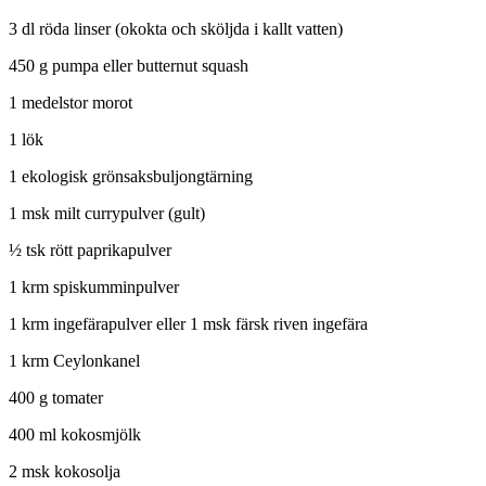
3 dl röda linser (okokta och sköljda i kallt vatten)
450 g pumpa eller butternut squash
1 medelstor morot
1 lök
1 ekologisk grönsaksbuljongtärning
1 msk milt currypulver (gult)
½ tsk rött paprikapulver
1 krm spiskumminpulver
1 krm ingefärapulver eller 1 msk färsk riven ingefära
1 krm Ceylonkanel
400 g tomater
400 ml kokosmjölk
2 msk kokosolja