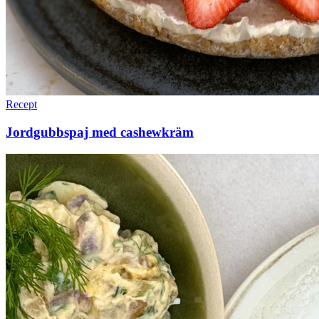
Recept
Jordgubbspaj med cashewkräm