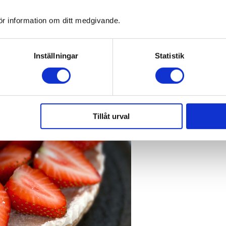
ör information om ditt medgivande.
[embed_video source=”qgj3vHEMTUc”]
Inställningar
Statistik
Tillåt urval