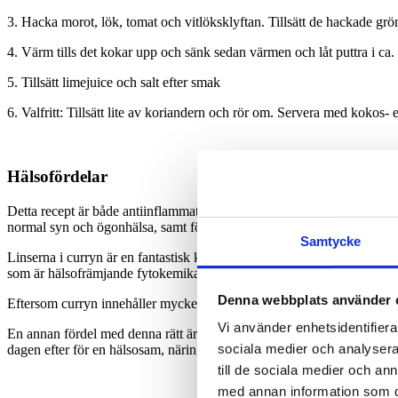
3. Hacka morot, lök, tomat och vitlöksklyftan. Tillsätt de hackade gr
4. Värm tills det kokar upp och sänk sedan värmen och låt puttra i ca. 
5. Tillsätt limejuice och salt efter smak
6. Valfritt: Tillsätt lite av koriandern och rör om. Servera med kokos- e
Hälsofördelar
Detta recept är både antiinflammatoriskt och fiberrikt. Den färgglada
normal syn och ögonhälsa, samt för immunförsvaret.
Samtycke
Linserna i curryn är en fantastisk källa till veganskt protein efterso
som är hälsofrämjande fytokemikalier. Polyfenolerna procyanidin och f
Denna webbplats använder 
Eftersom curryn innehåller mycket fibrer, stödjer den tarmfloran. Tills
Vi använder enhetsidentifierar
En annan fördel med denna rätt är att de flesta av ingredienserna, såsom
sociala medier och analysera 
dagen efter för en hälsosam, näringsrik och hemmalagad lunch.
till de sociala medier och a
med annan information som du 