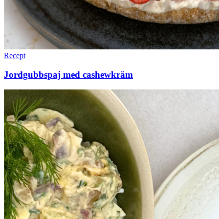
Recept
Jordgubbspaj med cashewkräm