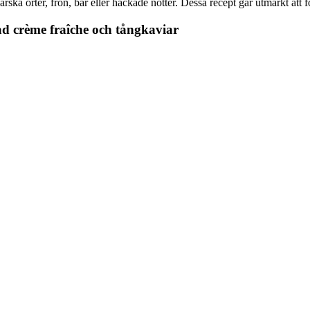
rska örter, frön, bär eller hackade nötter.
Dessa recept går utmärkt att f
ad crème fraîche och tångkaviar