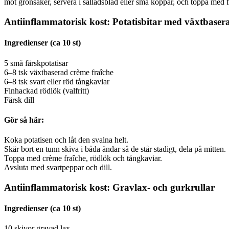
mot grönsaker, servera i salladsblad eller små koppar, och toppa med fä
Antiinflammatorisk kost: Potatisbitar med växtbaser
Ingredienser (ca 10 st)
5 små färskpotatisar
6–8 tsk växtbaserad crème fraîche
6–8 tsk svart eller röd tångkaviar
Finhackad rödlök (valfritt)
Färsk dill
Gör så här:
Koka potatisen och låt den svalna helt.
Skär bort en tunn skiva i båda ändar så de står stadigt, dela på mitten.
Toppa med crème fraîche, rödlök och tångkaviar.
Avsluta med svartpeppar och dill.
Antiinflammatorisk kost: Gravlax- och gurkrullar
Ingredienser (ca 10 st)
10 skivor gravad lax