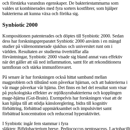
och förstärka varandras egenskaper. De bakteriestammarna som
valdes ut kombinerades med fyra sorters kostfibrer, som hjälper
bakterierna att kunna växa och föröka sig.
Synbiotic 2000
Kompositionen patenterades och döptes till Synbiotic 2000. Sedan
dess har forskningspreparatet Synbiotic 2000 använts i en mängd
studier på välrenommerade sjukhus och universitet runt om i
världen. Resultaten av studierna överträffar alla
förväntningar, Synbiotic 2000 visade sig bland annat vara effektiv
när det gäller att slå ned inflammation, samt för att rekonditionera
tarmfloran och stärka immunförsvaret.
På senare år har forskningen också hittat samband mellan
magproblem och tillstånd som påverkar hjärnan, och att bakterierna i
vår mage påverkar vår hjärna. Det finns en hel del resultat som visar
på psykologiska effekter av mjölksyrabakterierna och kopplingen
mage-hjärna (Gut-Brain).
Exempelvis har forskningen visat att de
kan hjälpa till att stödja känsloreglering, bidra till kognitiv
förbättring, förbättrad uppmärksamhet och impulsivitet samt
förbättrad koncentration och reducerad hyperaktivitet.
I Synbiotic ingår fem stammar i fyra
släkten: Bifidobacterium breve, Pediococcus pentosaceus, Lactobacill