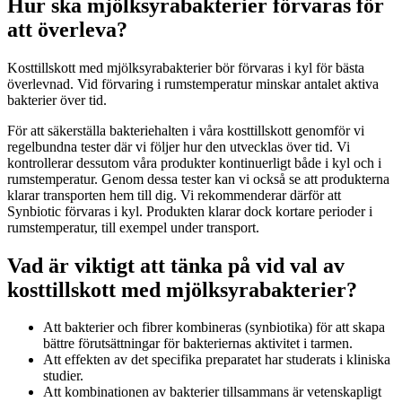
Hur ska mjölksyrabakterier förvaras för
att överleva?
Kosttillskott med mjölksyrabakterier bör förvaras i kyl för bästa
överlevnad. Vid förvaring i rumstemperatur minskar antalet aktiva
bakterier över tid.
För att säkerställa bakteriehalten i våra kosttillskott genomför vi
regelbundna tester där vi följer hur den utvecklas över tid. Vi
kontrollerar dessutom våra produkter kontinuerligt både i kyl och i
rumstemperatur. Genom dessa tester kan vi också se att produkterna
klarar transporten hem till dig.
Vi rekommenderar därför att
Synbiotic förvaras i kyl. Produkten klarar dock kortare perioder i
rumstemperatur, till exempel under transport.
Vad är viktigt att tänka på vid val av
kosttillskott med mjölksyrabakterier?
Att bakterier och fibrer kombineras (synbiotika) för att skapa
bättre förutsättningar för bakteriernas aktivitet i tarmen.
Att effekten av det specifika preparatet har studerats i kliniska
studier.
Att kombinationen av bakterier tillsammans är vetenskapligt