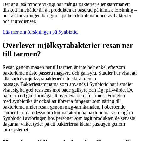
Det är alltså mindre viktigt hur många bakterier eller stammar ett
tillskott innehåller än att produkten är baserad på klinisk forskning –
och att forskningen har gjorts på hela kombinationen av bakterier
och ingredienser.
Läs mer om forskningen på Synbiotic.
Överlever mjölksyrabakterier resan ner
till tarmen?
Resan genom magen ner till tarmen är inte helt enkel eftersom
bakterierna måste passera magsyra och gallsyra. Studier har visat att
alla sorters mjölksyrabakterier inte klarar denna
passage.
Bakteriestammarna som används i Synbiotic har i studier
visat sig ha god resistens mot både gallsyra och lågt pH-värde. De
har därmed god förmåga att överleva och nå tarmen.
Fördelen
med synbiotika är också att fibrerna fungerar som näring till
bakterierna under resan genom mag-tarmkanalen.
I oberoende
studier har man dessutom kunnat återfinna bakterierna som ingår i
Synbiotic i avföringen hos personer som tagit produkten de senaste
dagarna, vilket tyder på att bakterierna klarar passagen genom
tarmsystemet.