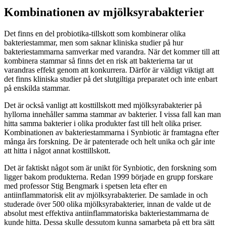
Kombinationen av mjölksyrabakterier
Det finns en del probiotika-tillskott som kombinerar olika
bakteriestammar, men som saknar kliniska studier på hur
bakteriestammarna samverkar med varandra. När det kommer till att
kombinera stammar så finns det en risk att bakterierna tar ut
varandras effekt genom att konkurrera. Därför är väldigt viktigt att
det finns kliniska studier på det slutgiltiga preparatet och inte enbart
på enskilda stammar.
Det är också vanligt att kosttillskott med mjölksyrabakterier på
hyllorna innehåller samma stammar av bakterier. I vissa fall kan man
hitta samma bakterier i olika produkter fast till helt olika priser.
Kombinationen av bakteriestammarna i Synbiotic är framtagna efter
många års forskning. De är patenterade och helt unika och går inte
att hitta i något annat kosttillskott.
Det är faktiskt något som är unikt för Synbiotic, den forskning som
ligger bakom produkterna. Redan 1999 började en grupp forskare
med professor Stig Bengmark i spetsen leta efter en
antiinflammatorisk elit av mjölksyrabakterier. De samlade in och
studerade över 500 olika mjölksyrabakterier, innan de valde ut de
absolut mest effektiva antiinflammatoriska bakteriestammarna de
kunde hitta. Dessa skulle dessutom kunna samarbeta på ett bra sätt