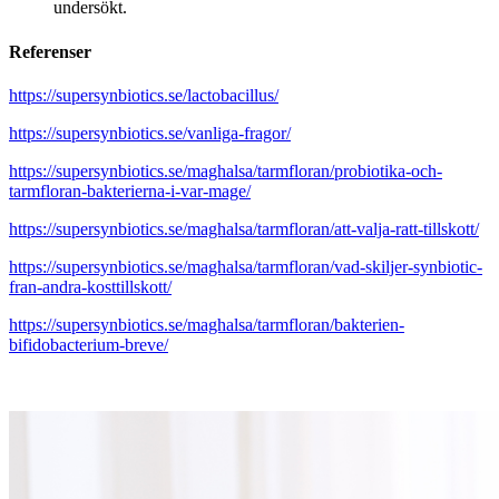
undersökt.
Referenser
https://supersynbiotics.se/lactobacillus/
https://supersynbiotics.se/vanliga-fragor/
https://supersynbiotics.se/maghalsa/tarmfloran/probiotika-och-
tarmfloran-bakterierna-i-var-mage/
https://supersynbiotics.se/maghalsa/tarmfloran/att-valja-ratt-tillskott/
https://supersynbiotics.se/maghalsa/tarmfloran/vad-skiljer-synbiotic-
fran-andra-kosttillskott/
https://supersynbiotics.se/maghalsa/tarmfloran/bakterien-
bifidobacterium-breve/