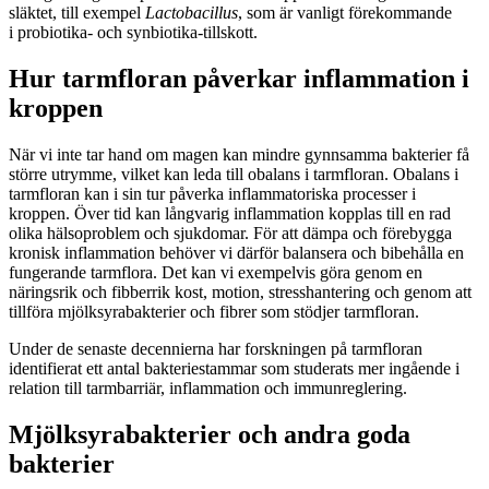
släktet, till exempel
Lactobacillus
, som är vanligt förekommande
i probiotika- och synbiotika-tillskott.
Hur tarmfloran påverkar inflammation i
kroppen
När vi inte tar hand om magen kan mindre gynnsamma bakterier få
större utrymme, vilket kan leda till obalans i tarmfloran. Obalans i
tarmfloran kan i sin tur påverka inflammatoriska processer i
kroppen.
Över tid kan långvarig inflammation kopplas till en rad
olika hälsoproblem och sjukdomar. För att dämpa och förebygga
kronisk inflammation behöver vi därför balansera och bibehålla en
fungerande tarmflora.
Det kan vi exempelvis göra genom en
näringsrik och fibberrik kost, motion, stresshantering och genom att
tillföra mjölksyrabakterier och fibrer som stödjer tarmfloran.
Under de senaste decennierna har forskningen på tarmfloran
identifierat ett antal bakteriestammar som studerats mer ingående i
relation till tarmbarriär, inflammation och immunreglering.
Mjölksyrabakterier och andra goda
bakterier