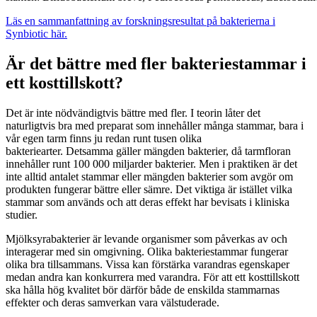
Läs en sammanfattning av forskningsresultat på bakterierna i
Synbiotic här.
Är det bättre med fler bakteriestammar i
ett kosttillskott?
Det är inte nödvändigtvis bättre med fler. I teorin låter det
naturligtvis bra med preparat som innehåller många stammar, bara i
vår egen tarm finns ju redan runt tusen olika
bakteriearter.
Detsamma gäller mängden bakterier, då tarmfloran
innehåller runt 100 000 miljarder bakterier. Men i praktiken är det
inte alltid antalet stammar eller mängden bakterier som avgör om
produkten fungerar bättre eller sämre.
Det viktiga är istället vilka
stammar som används och att deras effekt har bevisats i kliniska
studier.
Mjölksyrabakterier är levande organismer som påverkas av och
interagerar med sin omgivning. Olika bakteriestammar fungerar
olika bra tillsammans. Vissa kan förstärka varandras egenskaper
medan andra kan konkurrera med varandra.
För att ett kosttillskott
ska hålla hög kvalitet bör därför både de enskilda stammarnas
effekter och deras samverkan vara välstuderade.