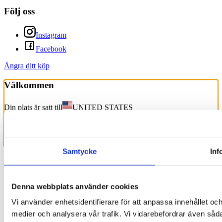
Följ oss
Instagram
Facebook
Ångra ditt köp
Välkommen
Din plats är satt till
UNITED STATES
Tyvärr levererar vi inte till din plats
Ändra land
Samtycke
Inf
Denna webbplats använder cookies
Vi använder enhetsidentifierare för att anpassa innehållet och
medier och analysera vår trafik. Vi vidarebefordrar även sådan