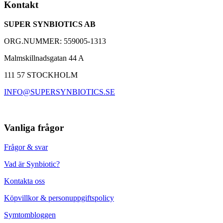
Kontakt
Välbeprövat kosttillskott med över 30 000 kunder
SUPER SYNBIOTICS AB
Baserad på 25 års forskning med Synbiotic 2000
ORG.NUMMER: 559005-1313
Malmskillnadsgatan 44 A
111 57 STOCKHOLM
INFO@SUPERSYNBIOTICS.SE
Vanliga frågor
Frågor & svar
Vad är Synbiotic?
Kontakta oss
Köpvillkor & personuppgiftspolicy
Symtombloggen