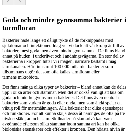
Goda och mindre gynnsamma bakterier i
tarmfloran
Bakterier hade länge ett dåligt rykte då de förknippades med
sjukdomar och infektioner. Idag vet vi dock att vår kropp är full av
bakterier, mest goda men även mindre gynnsamma. De finns bland
annat på huden, i underlivet och i andningsvägarna.
En stor del av
bakterierna i kroppen hittar vi i magen, närmare bestämt i mag-
tarmkanalen. Här finns runt 100 000 miljarder bakterier som
tillsammans utgör det som ofta kallas tarmfloran eller
tarmens mikrobiota.
Det finns många olika typer av bakterier – bland annat kan de delas
upp i olika arter och stammar. Men det är också vanligt att tala om
goda och mindre gynnsamma bakterier. Det finns även neutrala
bakterier som varken är goda eller onda, men som ändå spelar en
viktig roll för matsmältningen.
Alla
bakterier har olika egenskaper
och funktioner. För att kunna skilja dessa åt namnges de ofta på tre
nivåer: släkt, art och stam. Skillnader på stam-nivå kan vara
avgörande eftersom olika stammar inom samma art kan ha olika
biologiska egenskaper och effekter i kroppen.
Den högsta nivån är