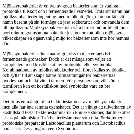
Mjölksyrabakterier är en typ av goda bakterier som är vanliga i
probiotika-tillskott och i fermenterade livsmedel. Trots sitt namn har
mjölksyrabakterier ingenting med mjölk att göra, utan har fått sitt
namn baserat på sin förmåga att jäsa sockerarter och omvandla dem
till mjölksyra. Mjölksyrabakterierna i våra tarmar bidrar till att mota
bort mindre gynnsamma bakterier just genom att bilda mjölksyra,
vilket skapar en ogästvänlig miljö för bakterier som inte hör hemma
där.
Mjölksyrabakterier finns naturligt i viss mat, exempelvis i
fermenterade grönsaker. Dock är det många som väljer att
komplettera med kosttillskott av probiotika eller synbiotika.
Kombinationen av mjölksyrabakterier och fibrer kallas synbiotika
och syftar till att skapa bättre förutsättningar för bakteriernas
överlevnad och aktivitet i tarmen. För personer som vill stödja
tarmfloran kan ett kosttillskott med synbiotika vara ett bra
komplement.
Det finns en mängd olika bakteriestammar av mjölksyrabakterier,
men alla har inte samma egenskaper. Det är viktigt att tillverkaren av
kosttillskott testar bakteriestammarna i kliniska studier, där tillskottet
testas på människor.
Två bakteriestammar som ofta förekommer i
probiotiska preparat är Lactobacillus plantarum och Lactobacillus
paracasei. Dessa ingår även i Synbiotic.