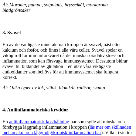
Ät: Morötter, pumpa, sötpotatis, brysselkål, mörkgröna
bladgrönsaker
3. Svavel
En av de vanligaste mineralerna i kroppen är svavel, näst efter
kalcium och fosfor, och finns i alla våra celler. Svavel spelar en
viktig roll för immunförsvaret då det minskar oxidativ stress och
inflammation som kan försvaga immunsystemet. Dessutom bidrar
svavel till bildandet av glutation – en utav våra viktigaste
antioxidanter som behövs för att immunsystemet ska fungera
korrekt.
Ät: Olika typer av lök, vitlök, blomkål, rädisor, svamp
4. Antiinflammatoriska kryddor
En
antiinflammatorisk kosthållning
har som syfte att minska och
förebygga låggradig inflammation i kroppen (
läs mer om skillnaden
mellan akut och låggradig/kronisk inflammation här
). Vilket i sin tur