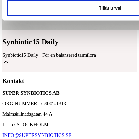
Tillåt urval
Synbiotic15 Daily
Synbiotic15 Daily - För en balanserad tarmflora
Mjölksyrabakterier & Fibrer för en balanserad tarmflora
Kontakt
Välbeprövat kosttillskott med över 30 000 kunder
SUPER SYNBIOTICS AB
Baserad på 25 års forskning med Synbiotic 2000
ORG.NUMMER: 559005-1313
Malmskillnadsgatan 44 A
111 57 STOCKHOLM
INFO@SUPERSYNBIOTICS.SE