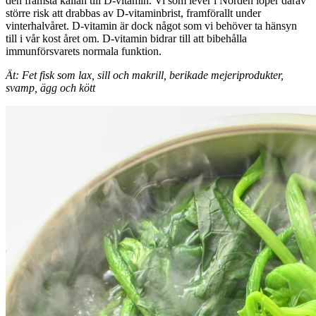
den främsta källan till D-vitamin. Vi som lever i Norden löper därav
större risk att drabbas av D-vitaminbrist, framförallt under
vinterhalvåret. D-vitamin är dock något som vi behöver ta hänsyn
till i vår kost året om. D-vitamin bidrar till att bibehålla
immunförsvarets normala funktion.
Ät: Fet fisk som lax, sill och makrill, berikade mejeriprodukter,
svamp, ägg och kött