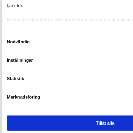
tjänster.
Kost
Du kan besöka
denna sida
för information om ditt medgivan
Magnesium och D-vitamin – vad forskningen visar
om deras samspel
Samtyckesval
Nödvändig
Inställningar
Statistik
Marknadsföring
Tillåt alla