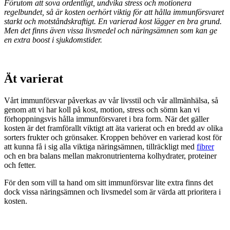
Förutom att sova ordentligt, undvika stress och motionera
regelbundet, så är kosten oerhört viktig för att hålla immunförsvaret
starkt och motståndskraftigt. En varierad kost lägger en bra grund.
Men det finns även vissa livsmedel och näringsämnen som kan ge
en extra boost i sjukdomstider.
Ät varierat
Vårt immunförsvar påverkas av vår livsstil och vår allmänhälsa, så
genom att vi har koll på kost, motion, stress och sömn kan vi
förhoppningsvis hålla immunförsvaret i bra form. När det gäller
kosten är det framförallt viktigt att äta varierat och en bredd av olika
sorters frukter och grönsaker. Kroppen behöver en varierad kost för
att kunna få i sig alla viktiga näringsämnen, tillräckligt med
fibrer
och en bra balans mellan makronutrienterna kolhydrater, proteiner
och fetter.
För den som vill ta hand om sitt immunförsvar lite extra finns det
dock vissa näringsämnen och livsmedel som är värda att prioritera i
kosten.