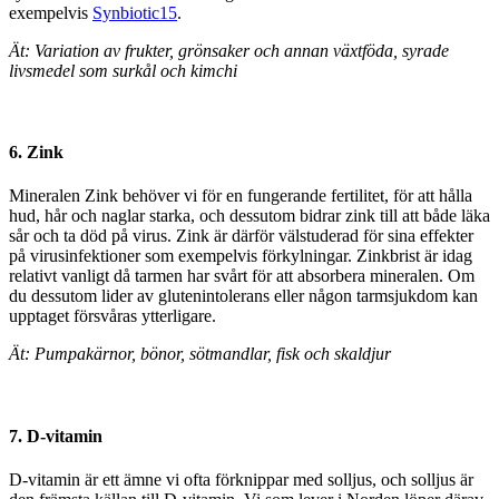
exempelvis
Synbiotic15
.
Ät: Variation av frukter, grönsaker och annan växtföda, syrade
livsmedel som surkål och kimchi
6. Zink
Mineralen Zink behöver vi för en fungerande fertilitet, för att hålla
hud, hår och naglar starka, och dessutom bidrar zink till att både läka
sår och ta död på virus. Zink är därför välstuderad för sina effekter
på virusinfektioner som exempelvis förkylningar. Zinkbrist är idag
relativt vanligt då tarmen har svårt för att absorbera mineralen. Om
du dessutom lider av glutenintolerans eller någon tarmsjukdom kan
upptaget försvåras ytterligare.
Ät: Pumpakärnor, bönor, sötmandlar, fisk och skaldjur
7. D-vitamin
D-vitamin är ett ämne vi ofta förknippar med solljus, och solljus är