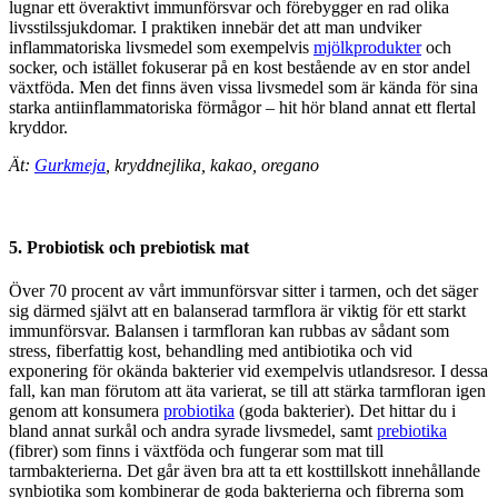
lugnar ett överaktivt immunförsvar och förebygger en rad olika
livsstilssjukdomar. I praktiken innebär det att man undviker
inflammatoriska livsmedel som exempelvis
mjölkprodukter
och
socker, och istället fokuserar på en kost bestående av en stor andel
växtföda. Men det finns även vissa livsmedel som är kända för sina
starka antiinflammatoriska förmågor – hit hör bland annat ett flertal
kryddor.
Ät:
Gurkmeja
, kryddnejlika, kakao, oregano
5. Probiotisk och prebiotisk mat
Över 70 procent av vårt immunförsvar sitter i tarmen, och det säger
sig därmed självt att en balanserad tarmflora är viktig för ett starkt
immunförsvar. Balansen i tarmfloran kan rubbas av sådant som
stress, fiberfattig kost, behandling med antibiotika och vid
exponering för okända bakterier vid exempelvis utlandsresor. I dessa
fall, kan man förutom att äta varierat, se till att stärka tarmfloran igen
genom att konsumera
probiotika
(goda bakterier). Det hittar du i
bland annat surkål och andra syrade livsmedel, samt
prebiotika
(fibrer) som finns i växtföda och fungerar som mat till
tarmbakterierna. Det går även bra att ta ett kosttillskott innehållande
synbiotika som kombinerar de goda bakterierna och fibrerna som