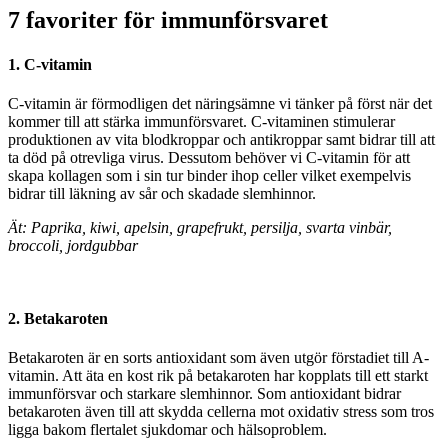
7 favoriter för immunförsvaret
1. C-vitamin
C-vitamin är förmodligen det näringsämne vi tänker på först när det
kommer till att stärka immunförsvaret. C-vitaminen stimulerar
produktionen av vita blodkroppar och antikroppar samt bidrar till att
ta död på otrevliga virus. Dessutom behöver vi C-vitamin för att
skapa kollagen som i sin tur binder ihop celler vilket exempelvis
bidrar till läkning av sår och skadade slemhinnor.
Ät: Paprika, kiwi, apelsin, grapefrukt, persilja, svarta vinbär,
broccoli, jordgubbar
2. Betakaroten
Betakaroten är en sorts antioxidant som även utgör förstadiet till A-
vitamin. Att äta en kost rik på betakaroten har kopplats till ett starkt
immunförsvar och starkare slemhinnor. Som antioxidant bidrar
betakaroten även till att skydda cellerna mot oxidativ stress som tros
ligga bakom flertalet sjukdomar och hälsoproblem.